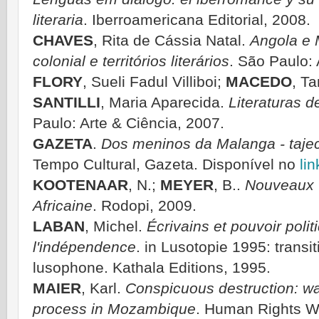
literaria
. Iberroamericana Editorial, 2008.
CHAVES
, Rita de Cássia Natal.
Angola e 
colonial e territórios literários
. São Paulo: 
FLORY
, Sueli Fadul Villiboi;
MACEDO
, Ta
SANTILLI
, Maria Aparecida.
Literaturas 
Paulo: Arte & Ciência, 2007.
GAZETA
.
Dos meninos da Malanga - taject
Tempo Cultural, Gazeta. Disponível no
lin
KOOTENAAR
, N.;
MEYER
, B..
Nouveaux v
Africaine
. Rodopi, 2009.
LABAN
, Michel.
Écrivains et pouvoir pol
l'indépendence
. in Lusotopie 1995: transi
lusophone. Kathala Editions, 1995.
MAIER
, Karl.
Conspicuous destruction: wa
process in Mozambique
. Human Rights W