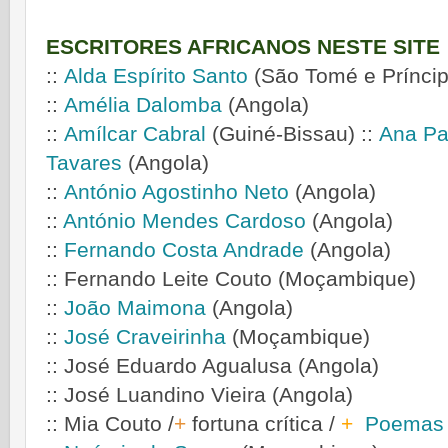
ESCRITORES AFRICANOS NESTE SITE
::
Alda Espírito Santo
(São Tomé e Príncip
::
A
mélia Dalomba
(Angola)
::
Amílcar Cabral
(Guiné-Bissau)
::
Ana Pa
Tavares
(Angola)
::
Ant
ó
nio Agostinho Neto
(Angola)
::
António M
ende
s Cardoso
(Angola)
::
Fernando Costa Andrade
(
Angola)
::
Fernando Leite Couto
(Moçambique)
::
João Maimona
(Angola)
::
José Craveirinha
(Moçambique)
::
José Eduardo Agualusa
(Angola)
::
José Luandino Vieira
(Angola)
::
Mia Couto
/
+
fortuna crítica
/
+
Poemas