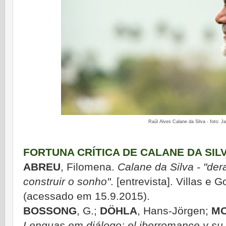
Raúl Alves Calane da Silva - foto: J
FORTUNA CRÍTICA DE CALANE DA SIL
ABREU
, Filomena.
Calane da Silva - "de
construir o sonho"
. [entrevista]. Villas e 
(acessado em 15.9.2015).
BOSSONG
, G.;
DÖHLA
, Hans-Jörgen;
M
Lenguas em diálogo: el iberromance y su d