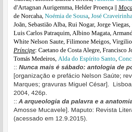
d'Artagnan Aurigemma, Helder Proença ||
Moça
de Norcaha,
Noémia de Sousа
,
José Craveirinh
Joãn, Sebastião Alba, Rui Nogar, Jorge Viegas,
Luis Carlos Patraquim, Albino Magata, Armand
White Nelson Saute, Filimone Meigos, Virgilio
Príncipe
: Caetano de Costa Alegre, Francisco J
Tomás Medeiros,
Alda do Espírito Santo
,
Conc
::
Nunca mais é sábado: antologia de 
[organização e prefácio Nelson Saúte; revi
Marques; gravuras Miguel César]. Lisboa
2004, 426p.
::
A arqueologia da palavra e a anatomia
Amosse Mucavele]. Maputo: Revista Liter
(acessado em 12.9.2015).