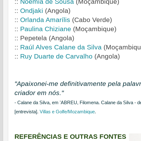
::
Noémia de Sousa
(Moçambique)
::
Ondjaki
(Angola)
::
Orlanda Amarílis
(Cabo Verde)
::
Paulina Chiziane
(Moçambique)
::
Pepetela
(Angola)
::
Raúl Alves Calane da Silva
(Moçambiqu
::
Ruy Duarte de Carvalho
(Angola)
"Apaixonei-me definitivamente pela palav
criador em nós."
- Calane da Silva, em 'ABREU, Filomena. Calane da Silva - d
[entrevista].
Villas e Golfe/Mozambique
.
REFERÊNCIAS E OUTRAS FONTES