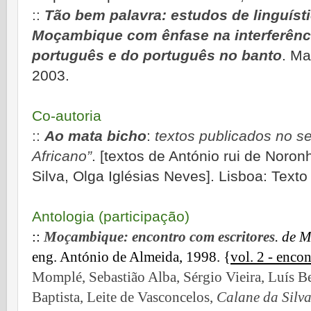
::
Tão bem palavra: estudos de linguíst
Moçambique com ênfase na interferênci
português e do português no banto
. Ma
2003.
Co-autoria
::
Ao mata bicho
:
textos publicados no s
Africano”
. [textos de António rui de Noro
Silva, Olga Iglésias Neves].
Lisboa: Texto
Antologia (participação)
::
Moçambique: encontro com escritores
. de 
eng. António de Almeida, 1998.
{
vol. 2 - enco
Momplé, Sebastião Alba, Sérgio Vieira, Luí
Baptista, Leite de Vasconcelos,
Calane da Silva