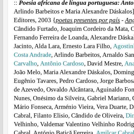
::
Poesia africana de língua portuguesa: Anto
Arlindo Barbeitos e Maria Alexandre Dáskalos]
Editores, 2003 {
poetas presentes por país
-
An
Cândido Furtado, Joaquim Cordeiro da Mata, C
Fernando Ferreira de Loanda, Alexandre Dáskal
Jacinto, Alda Lara, Ernesto Lara Filho,
Agostin
Costa Andrade
, Arlindo Barbeitos, Arnaldo Sa
Carvalho
,
Antônio Cardoso
, David Mestre,
Ana
João Melo, Maria Alexandre Dáskalos, Domingo
Eugênio Tavares, Pedro Cardoso, Jorge Barbos
de Azevedo, Osvaldo Alcântara, Aguinaldo Fo
Nunes, Onésimo da Silveira, Gabriel Mariann, 
Mário Fonseca, Arménio Vieira, Vera Duarte, D
Cabral, Filanto Elisio, Cândido de Oliveira,
Din
Velhinho, Valdemar Valentino Velhinho Rodrig
Cabral, António Batică Ferreira,
Amilcar Cabra