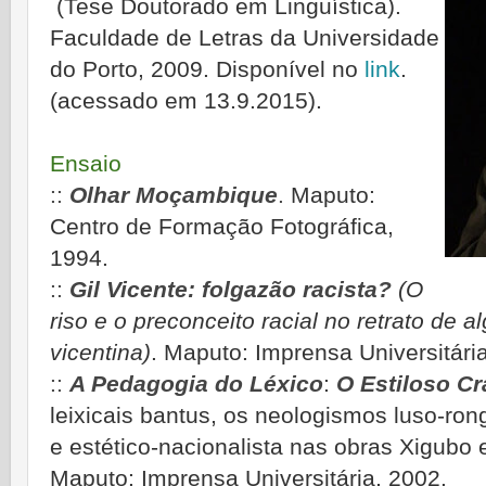
(Tese Doutorado em Linguística).
Faculdade de Letras da Universidade
do Porto, 2009. Disponível no
link
.
(acessado em 13.9.2015).
Ensaio
::
Olhar Moçambique
.
Maputo:
Centro de Formação Fotográfica,
1994.
::
Gil Vicente: folgazão racista?
(O
riso e o preconceito racial no retrato de 
vicentina)
. Maputo: Imprensa Universitári
::
A Pedagogia do Léxico
:
O Estiloso Cr
leixicais bantus, os neologismos luso-rong
e estético-nacionalista nas obras Xigubo
Maputo: Imprensa Universitária, 2002.