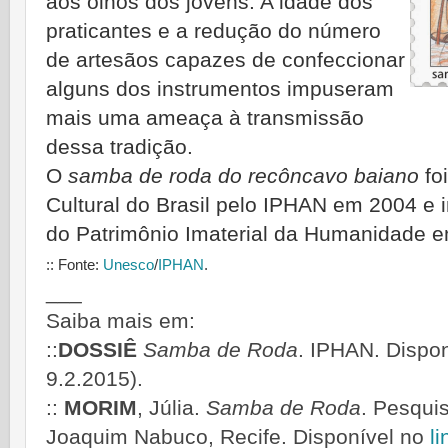
aos olhos dos jovens. A idade dos
praticantes e a redução do número
de artesãos capazes de confeccionar
alguns dos instrumentos impuseram
mais uma ameaça à transmissão
dessa tradição.
O
samba de roda do recôncavo baiano
fo
Cultural do Brasil pelo IPHAN em 2004 e in
do Patrimônio Imaterial da Humanidade
:: Fonte:
Unesco
/
IPHAN
.
___
Saiba mais em:
::
DOSSIÊ
Samba
de Roda
. IPHAN. Dispo
9.2.2015).
::
MORIM
, Júlia.
Samba de Roda
. Pesqui
Joaquim Nabuco, Recife. Disponível no
li