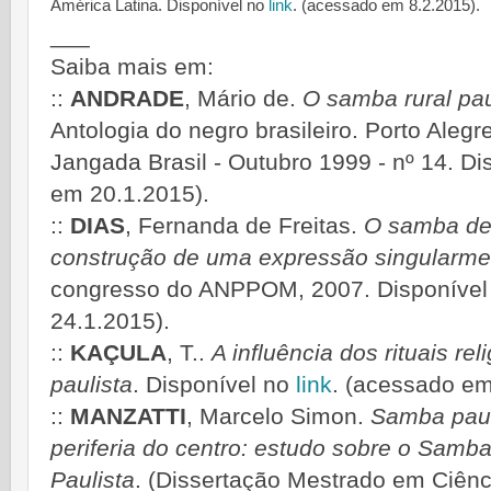
América Latina.
Disponível no
link
. (acessado em 8.2.2015).
___
Saiba mais em:
::
ANDRADE
, Mário de.
O samba rural pau
Antologia do negro brasileiro. Porto Alegr
Jangada Brasil - Outubro 1999 - nº 14. D
em 20.1.2015).
::
DIAS
, Fernanda de Freitas.
O samba de
construção de uma expressão singularmen
congresso do ANPPOM, 2007.
Disponíve
24.1.2015).
::
KAÇULA
, T..
A influência dos rituais re
paulista
. Disponível no
link
. (acessado em
::
MANZATTI
, Marcelo Simon.
Samba pauli
periferia do centro: estudo sobre o Sam
Paulista
. (Dissertação Mestrado em Ciênci