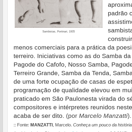
aproxima
padrão c
assistim
sambista
Sambistas, Portinari, 1935
construi
menos comerciais para a prática da poes
terreiro. Iniciativas como as do Samba d
Pagode do Cafofo, Nosso Samba, Pagode 
Terreiro Grande, Samba da Tenda, Samba 
de uma forte ocupação de casas de espe
programação de qualidade elevou em mu
praticado em São Paulonesta virada do s
compositores e intérpretes reunidos nest
acaba de ser dito.
(por
Marcelo Manzatti
).
:: Fonte:
MANZATTI
, Marcelo.
Conheça um pouco da história