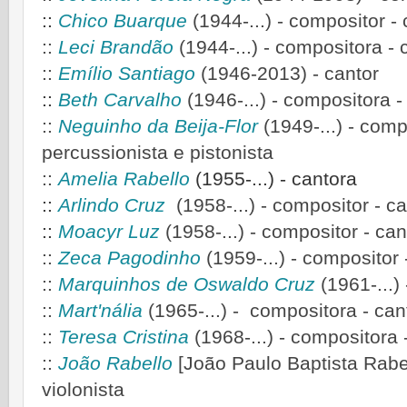
::
Chico Buarque
(1944-...)
- compositor - 
::
Leci Brandão
(1944-...) - compositora - 
::
Emílio Santiago
(1946-2013) - cantor
::
Beth Carvalho
(1946-...)
- compositora -
::
Neguinho da Beija-Flor
(1949-...) - comp
percussionista e pistonista
::
Amelia Rabello
(1955-...) - cantora
::
Arlindo Cruz
(1958-...)
- compositor - ca
::
Moacyr Luz
(1958-...)
- compositor - cant
::
Zeca Pagodinho
(1959-...) - compositor 
::
Marquinhos de Oswaldo Cruz
(1961-...)
::
Mart'nália
(1965-...) - compositora - can
::
Teresa Cristina
(1968-...) - compositora 
::
João Rabello
[João Paulo Baptista Rabell
violonista