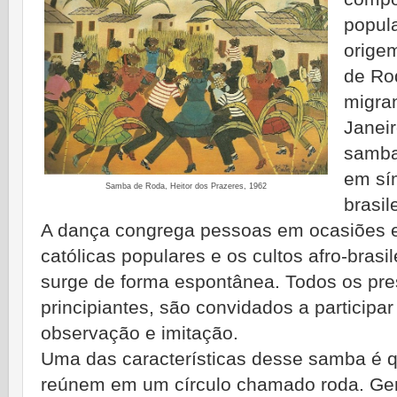
popula
orige
de Ro
migra
Janeir
samba
em sí
Samba de Roda, Heitor dos Prazeres, 1962
brasil
A dança congrega pessoas em ocasiões e
católicas populares e os cultos afro-bras
surge de forma espontânea. Todos os pres
principiantes, são convidados a participa
observação e imitação.
Uma das características desse samba é q
reúnem em um círculo chamado roda. Ge