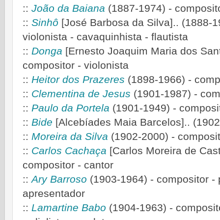
::
João da Baiana
(1887-1974) - composito
::
Sinhô
[José Barbosa da Silva].. (1888-19
violonista - cavaquinhista - flautista
::
Donga
[Ernesto Joaquim Maria dos Sant
compositor - violonista
::
Heitor dos Prazeres
(1898-1966) - compos
::
Clementina de Jesus
(1901-1987) - comp
::
Paulo da Portela
(1901-1949) - composit
::
Bide
[Alcebíades Maia Barcelos].. (1902
::
Moreira da Silva
(1902-2000) - composito
::
Carlos Cachaça
[Carlos Moreira de Cast
compositor - cantor
::
Ary Barroso
(1903-1964) - compositor - pi
apresentador
::
Lamartine Babo
(1904-1963) - compositor