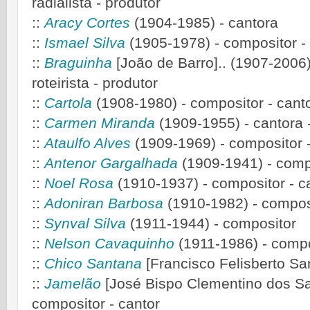
radialista - produtor
::
Aracy Cortes
(1904-1985) - cantora
::
Ismael Silva
(1905-1978) - compositor -
::
Braguinha
[João de Barro].. (1907-2006
roteirista - produtor
::
Cartola
(1908-1980) - compositor - cantor
::
Carmen Miranda
(1909-1955) - cantora -
::
Ataulfo Alves
(1909-1969)
- compositor 
::
Antenor Gargalhada
(1909-1941) - comp
::
Noel Rosa
(1910-1937)
- compositor - ca
::
Adoniran Barbosa
(1910-1982)
- composi
::
Synval Silva
(1911-1944) - compositor
::
Nelson Cavaquinho
(1911-1986)
- compo
::
Chico Santana
[Francisco Felisberto San
::
Jamelão
[José Bispo Clementino dos San
compositor - cantor