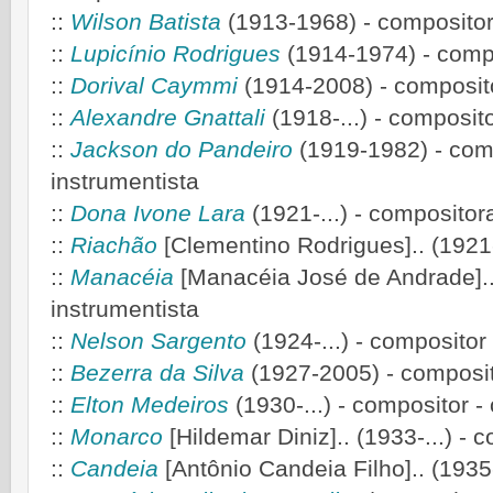
::
Wilson Batista
(1913-1968) - compositor
::
Lupicínio Rodrigues
(1914-1974)
- comp
::
Dorival Caymmi
(1914-2008)
- composito
::
Alexandre Gnattali
(1918-...) - composito
::
Jackson do Pandeiro
(1919-1982) - comp
instrumentista
::
Dona Ivone Lara
(1921-...) - compositor
::
Riachão
[Clementino Rodrigues].. (1921-.
::
Manacéia
[Manacéia José de Andrade]..
instrumentista
::
Nelson Sargento
(1924-...) - compositor -
::
Bezerra da Silva
(1927-2005) - composito
::
Elton Medeiros
(1930-...) - compositor - 
::
Monarco
[Hildemar Diniz].. (1933-...)
- c
::
Candeia
[Antônio Candeia Filho].. (1935