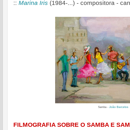
::
Marina Iris
(1984-...) - compositora - ca
João Barcelos
Samba
-
FILMOGRAFIA SOBRE O SAMBA E SAM