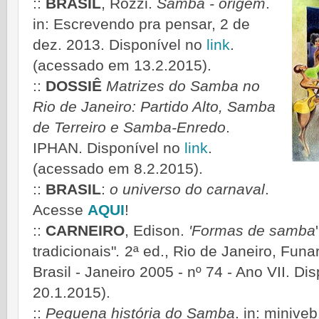
::
BRASIL
, Rozzi.
Samba - origem
.
in: Escrevendo pra pensar, 2 de
dez. 2013. Disponível no
link
.
(acessado em 13.2.2015).
::
DOSSIÊ
Matrizes do Samba no
Rio de Janeiro: Partido Alto, Samba
de Terreiro e Samba-Enredo
.
IPHAN. Disponível no
link
.
(acessado em 8.2.2015).
::
BRASIL
:
o universo do carnaval
.
Acesse
AQUI
!
::
CARNEIRO
, Edison.
'Formas de samba
tradicionais"
.
2ª ed., Rio de Janeiro, Funa
Brasil - Janeiro 2005 - nº 74 - Ano VII. Di
20.1.2015).
::
Pequena história do Samba
. in: minive