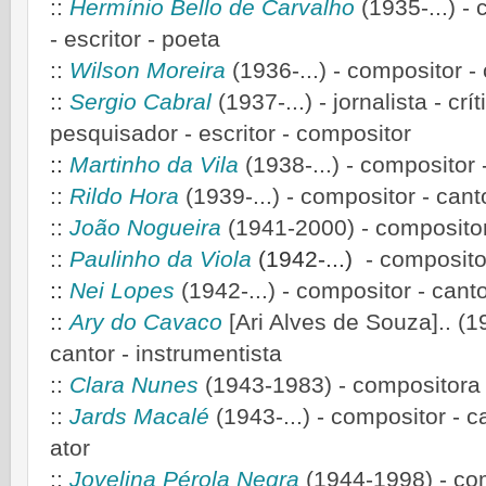
::
Hermínio Bello de Carvalho
(1935-...) -
- escritor - poeta
::
Wilson Moreira
(1936-...) - compositor -
::
Sergio Cabral
(1937-...)
- jornalista - cr
pesquisador - escritor - compositor
::
Martinho da Vila
(1938-...)
- compositor -
::
Rildo Hora
(1939-...) - compositor - cantor
::
João Nogueira
(1941-2000) - compositor
::
Paulinho da Vi
ola
(1942-...)
- composito
::
Nei Lopes
(1942-...)
- compositor - canto
::
Ary do Cavaco
[Ari Alves de Souza].. (1
cantor - instrumentista
::
Clara Nunes
(1943-1983)
- compositora 
::
Jards Macalé
(1943-...) - compositor - ca
ator
::
Jovelina Pérola Negra
(1944-1998) - com