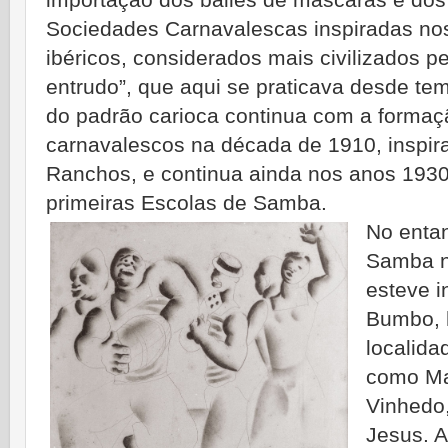
importação dos bailes de máscaras e dos
Sociedades Carnavalescas inspiradas no
ibéricos, considerados mais civilizados p
entrudo”, que aqui se praticava desde te
do padrão carioca continua com a formaç
carnavalescos na década de 1910, inspir
Ranchos, e continua ainda nos anos 193
primeiras Escolas de Samba.
No enta
Samba n
esteve i
Bumbo, 
localida
como Ma
Vinhedo
Jesus. 