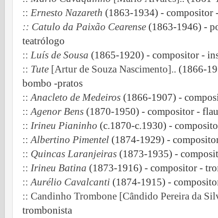
::
Ernesto Nazareth
(1863-1934) - compositor -
:: Catulo da Paixão Cearense
(1863-1946) - poe
teatrólogo
::
Luís de Sousa
(1865-1920) - compositor - inst
::
Tute
[Artur de Souza Nascimento].
. (1866-19
bombo -pratos
::
Anacleto de Medeiros
(1866-1907) - composit
::
Agenor Bens
(1870-1950) - compositor - flaut
::
Irineu Pianinho
(c.1870-c.1930) - compositor 
::
Albertino Pimentel
(1874-1929) - compositor 
::
Quincas Laranjeiras
(1873-1935) - composito
::
Irineu Batina
(1873-1916) - compositor - tr
::
Aurélio Cavalcanti
(1874-1915) - compositor
:: Candinho Trombone
[Cândido Pereira da Silv
trombonista