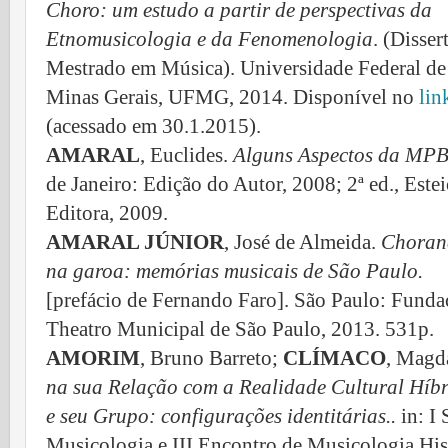
Choro: um estudo a partir de perspectivas da
Etnomusicologia e da Fenomenologia
. (Disser
Mestrado em Música). Universidade Federal de
Minas Gerais, UFMG, 2014. Disponível no
lin
(acessado em 30.1.2015).
AMARAL
, Euclides.
Alguns Aspectos da MP
de Janeiro: Edição do Autor, 2008; 2ª ed., Este
Editora, 2009.
AMARAL JÚNIOR
, José de Almeida.
Choran
na garoa: memórias musicais de São Paulo.
[prefácio de Fernando Faro]. São Paulo: Funda
Theatro Municipal de São Paulo, 2013. 531p.
AMORIM
, Bruno Barreto;
CLÍMACO
, Magd
na sua Relação com a Realidade Cultural Híbr
e seu Grupo: configurações identitárias..
in: I
Musicologia e III Encontro de Musicologia His