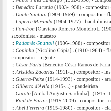
::
Nabor Pires Camargo
(1902-1996) - composito
::
Benedito Lacerda
(1903-1958) - compositor - 
::
Dante Santoro
(1904-1969) - compositor - fl
::
Luperce Miranda
(1904-1977) - bandolinista
::
Fon-Fon
[Otaviano Romero Monteiro].
. (19
saxofonista - maestro
::
Radamés Gnattali
(1906-1988) - compositor -
::
Copinha
[Nicolino Cópia]
.. (1910-1984) - fla
compositor - regente
::
César Faria
[Benedito César Ramos de Faria]
::
Aristides Zacarias
(1911-...) compositor - ins
::
Guerra-Peixe
(1914-1993) - compositor - arr
::
Gilberto d'Ávila
(1915-...) - pandeirista
::
Garoto
[Aníbal Augusto Sardinha]..
(1915- 1
::
Raul de Barros
(1915-2009) - compositor - in
::
Abel Ferreira
(1915-1980) - compositor - clar