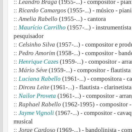
::
Leandro Braga
(1955-...) - compositor - piani
::
Ricardo Camargos
(1955-...) - músico - piani
::
Amelia Rabello
(1955-...) - cantora
::
Maurício Carrilho
(1957-...) - instrumentista
pesquisador
::
Celsinho Silva
(1957-...) - compositor e prod
::
Pedro Amorim
(1958-...) - compositor - bando
::
Henrique Cazes
(1959-...) - compositor - arra
::
Mário Séve
(1959-...) - compositor - flautista
::
Luciana Rabello
(1961-...) - compositora - c
::
Dirceu Leite
(1961-...) - flautista - clarinetis
::
Nailor Proveta
(1961-...) - compositor - arran
::
Raphael Rabello
(1962-1995) - compositor - 
::
Jayme Vignoli
(1967-...) - compositor - cavaq
musical
::
Jorge Cardoso
(1969-...) - bandolinista - co