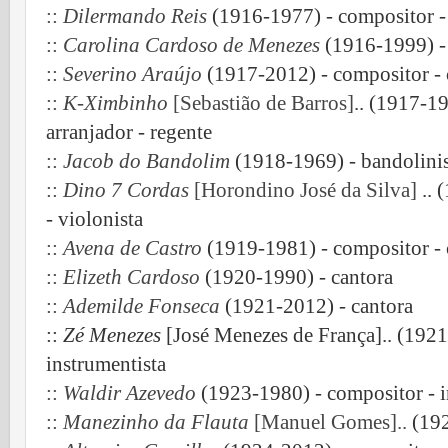
::
Dilermando Reis
(1916-1977) - compositor - 
::
Carolina Cardoso de Menezes
(1916-1999) - 
::
Severino Araújo
(1917-2012) - compositor - cl
::
K-Ximbinho
[Sebastião de Barros]
.. (1917-19
arranjador - regente
::
Jacob do Bandolim
(1918-1969) - bandolinis
::
Dino 7 Cordas
[Horondino José da Silva]
.. 
-
violonista
::
Avena de Castro
(1919-1981) - compositor - c
::
Elizeth Cardoso
(1920-1990) - cantora
::
Ademilde Fonseca
(1921-2012) - cantora
::
Zé Menezes
[José Menezes de França].. (1921
instrumentista
::
Waldir Azevedo
(1923-1980) - compositor - i
::
Manezinho da Flauta
[Manuel Gomes]..
(192