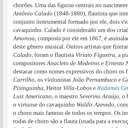
chorões.
Uma das figuras centrais no nasciment
Antônio Calado
(1848-1880), flautista que in
conjunto instrumental formado por ele, dois vi
cavaquinho. Calado é considerado um dos cria
Amor
osa
, composta por ele em 1867, é assina
deste gênero musical.
Outros artistas que fizer
Calado
, foram o flautista
Viriato Figueira
, a p
compositores
Anacleto de Medeiros
e
Ernesto 
destacar como nomes expressivos do choro os f
Carrilho
, os violonistas
João Pernambuco
e
G
Pixinguinha
, Heitor
Villa-Lobos
e
Radamés Gna
Luiz Americano
, o maestro
Severino Araújo
, o
o virtuose do cavaquinho
Waldir Azevedo,
comp
o choro mais famoso de todos os tempos.
Os in
rodas de choro são a flauta (usada para a exec