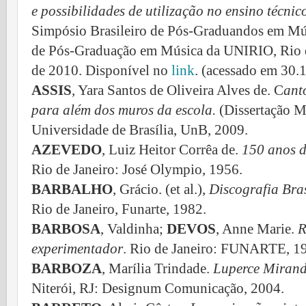
e possibilidades de utilização no ensino técnic
Simpósio Brasileiro de Pós-Graduandos em M
de Pós-Graduação em Música da UNIRIO, Rio d
de 2010. Disponível no
link
. (acessado em 30.
ASSIS
, Yara Santos de Oliveira Alves de. C
ant
para além dos muros da escola.
(Dissertação 
Universidade de Brasília, UnB, 2009.
AZEVEDO
, Luiz Heitor Corrêa de.
150 anos d
Rio de Janeiro: José Olympio, 1956.
BARBALHO
, Grácio. (et al.),
Discografia Bra
Rio de
Janeiro, Funarte, 1982.
BARBOSA
, Valdinha;
DEVOS
, Anne Marie.
R
experimentador
. Rio de Janeiro: FUNARTE, 1
BARBOZA
, Marília Trindade.
Luperce Mirand
Niterói, RJ: Designum Comunicação, 2004.