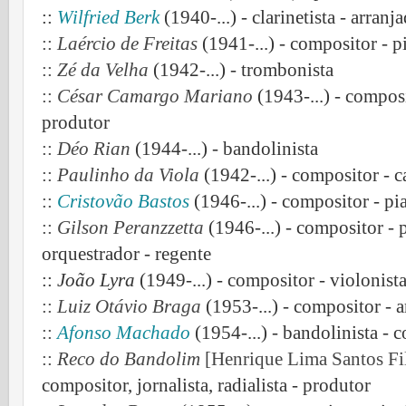
::
Wilfried Berk
(1940-...) - clarinetista - arran
::
Laércio de Freitas
(1941-...) - compositor - pi
::
Zé da Velha
(1942-...) - trombonista
::
César Camargo Mariano
(1943-...) - composi
produtor
::
Déo Rian
(1944-...) - bandolinista
::
Paulinho da Viola
(1942-...) - compositor - c
::
Cristovão Bastos
(1946-...) - compositor - pi
::
Gilson Peranzzetta
(1946-...) -
compositor - p
orquestrador - regente
::
João Lyra
(1949-...) - compositor - violonist
::
Luiz Otávio Braga
(1953-...) - compositor - a
::
Afonso Machado
(1954-...) - bandolinista - 
::
Reco do Bandolim
[Henrique Lima Santos Fil
compositor, jornalista, radialista - produtor