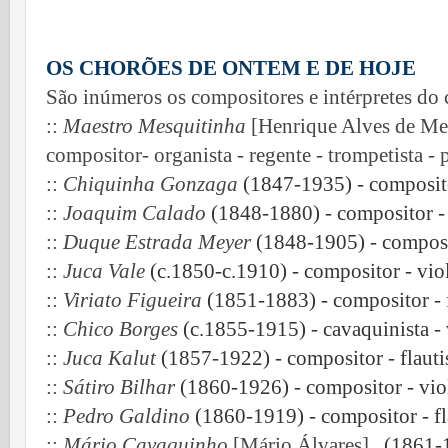
OS CHORÕES DE ONTEM E DE HOJE
São inúmeros os compositores e intérpretes do
::
Maestro Mesquitinha
[Henrique Alves de Mes
compositor- organista - regente - trompetista - 
::
Chiquinha Gonzaga
(1847-1935) - compositor
::
Joaquim Calado
(1848-1880) - compositor - 
::
Duque Estrada Meyer
(1848-1905) - composito
::
Juca Vale
(c.1850-c.1910) - compositor - vio
::
Viriato Figueira
(1851-1883) - compositor - f
::
Chico Borges
(c.1855-1915) - cavaquinista - 
::
Juca Kalut
(1857-1922) - compositor - flauti
::
Sátiro Bilhar
(1860-1926) - compositor - vio
::
Pedro Galdino
(1860-1919) - compositor - fl
::
Mário Cavaquinho
[Mário Álvares].
. (1861-