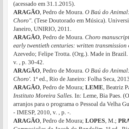
(acessado em 31.1.2015).
ARAGÃO
, Pedro de Moura.
O Baú do Animal:
Choro".
(Tese Doutorado em Música). Universi
Janeiro, UNIRIO, 2011.
ARAGÃO
, Pedro de Moura.
Choro manuscript 
early twentieth centuries: written transmission 
Azevedo; Felipe Trotta. (Org.). Made in Brazil
v. , p. 30-42.
ARAGÃO
, Pedro de Moura.
O Baú do Animal:
Choro'.
1ª ed., Rio de Janeiro: Folha Seca, 2013
ARAGÃO
, Pedro de Moura;
LEME
, Beatriz 
Instituto Moreira Salles.
In: Leme, Bia Paes. (O
arranjos para o programa o Pessoal da Velha Gu
- IMESP, 2010, v. , p. -.
ARAGÃO
, Pedro de Moura;
LOPES
, M.;
PR