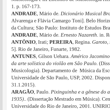
1. p. 167-173.
ANDRADE
, Mário de.
Dicionário Musical Bra
Alvarenga e Flávia Camargo Toni]. Belo Horizont
da Cultura; São Paulo: Instituto de Estudos Br
ANDRADE
, Mário de.
Ernesto Nazareth
. in. 
ANTÔNIO
, Irati;
PEREIRA
, Regina.
Garoto, 
5]. Rio de Janeiro, Funarte, 1982.
ANTUNES
, Gilson Uehara.
Américo Jacomino
da arte solística do violão em São Paulo.
(Diss
Musicologia). Departamento de Música da Esc
Universidade de São Paulo, USP, 2002. Dispo
31.1.2015).
ARAGÃO
, Paulo.
Pixinguinha e a gênese do a
1935).
. (Dissertação Mestrado em Música). Cent
Universidade do Rio de Janeiro, 2001. UNIRI