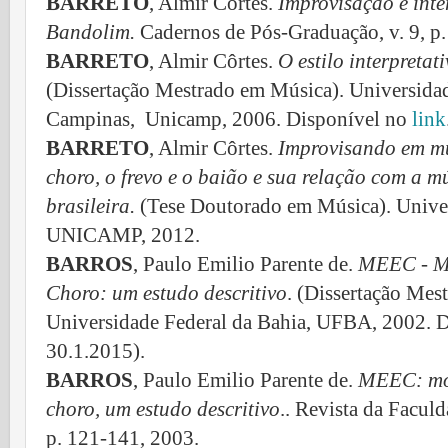
BARRETO
, Almir Côrtes.
Improvisação e int
Bandolim.
Cadernos de Pós-Graduação, v. 9, p.
BARRETO
, Almir Côrtes.
O estilo interpreta
(Dissertação Mestrado em Música).
Universidad
Campinas,
Unicamp, 2006. Disponível no
link
BARRETO
, Almir Côrtes.
Improvisando em mú
choro, o frevo e o baião e sua relação com a m
brasileira.
(Tese Doutorado em Música). Unive
UNICAMP, 2012.
BARROS
, Paulo Emilio Parente de.
MEEC - 
Choro: um estudo descritivo
. (Dissertação Mes
Universidade Federal da Bahia, UFBA, 2002.
D
30.1.2015).
BARROS
, Paulo Emilio Parente de.
MEEC: mód
choro, um estudo descritivo
.. Revista da Facul
p. 121-141, 2003.