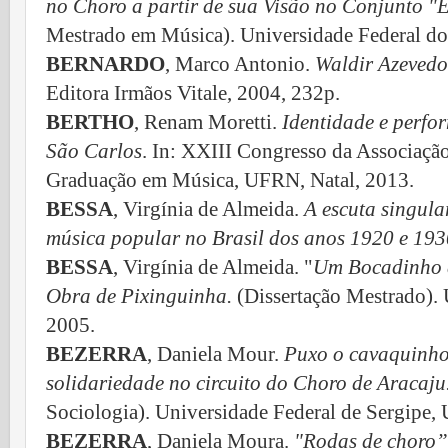
no Choro a partir de sua Visão no Conjunto "
Mestrado em Música). Universidade Federal do
BERNARDO
, Marco Antonio.
Waldir Azevedo
Editora Irmãos Vitale, 2004, 232p.
BERTHO
, Renam Moretti.
Identidade e perfo
São Carlos
. In: XXIII Congresso da Associaçã
Graduação em Música, UFRN, Natal, 2013.
BESSA
, Virgínia de Almeida.
A escuta singula
música popular no Brasil dos anos 1920 e 193
BESSA
, Virgínia de Almeida. "
Um Bocadinho d
Obra de Pixinguinha.
(Dissertação Mestrado). 
2005.
BEZERRA
, Daniela Mour.
Puxo o cavaquinho 
solidariedade no circuito do Choro de Aracaju
Sociologia). Universidade Federal de Sergipe,
BEZERRA
, Daniela Moura.
"Rodas de choro”