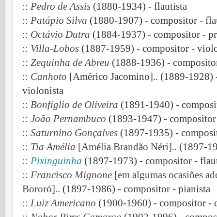
::
Pedro de Assis
(1880-1934) - flautista
::
Patápio Silva
(1880-1907) - compositor - fla
::
Octávio Dutra
(1884-1937) - compositor - pr
::
Villa-Lobos
(1887-1959) - compositor - violo
::
Zequinha de Abreu
(1888-1936) - compositor 
::
Canhoto
[Américo Jacomino].. (1889-1928) -
violonista
::
Bonfíglio de Oliveira
(1891-1940) - composit
::
João Pernambuco
(1893-1947) - compositor 
::
Saturnino Gonçalves
(1897-1935) - composito
::
Tia Amélia
[Amélia Brandão Néri]..
(1897-198
::
Pixinguinha
(1897-1973) - compositor - flaut
::
Francisco Mignone
[em algumas ocasiões ad
Bororó]..
(1897-1986) - compositor - pianista
::
Luiz Americano
(1900-1960) - compositor - cl