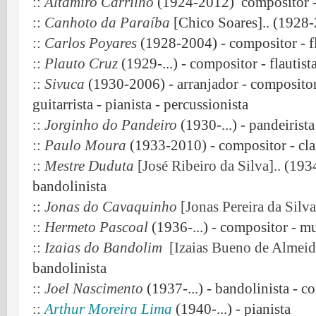
::
Altamiro Carrilho
(1924-2012) compositor 
::
Canhoto da Paraíba
[Chico Soares].. (1928-
::
Carlos Poyares
(1928-2004) - compositor - fl
::
Plauto Cruz
(1929-...) - compositor - flautist
::
Sivuca
(1930-2006) - arranjador - compositor 
guitarrista - pianista -
percussionista
::
Jorginho do Pandeiro
(1930-...) - pandeirista
::
Paulo Moura
(1933-2010) - compositor - clari
::
Mestre Duduta
[José Ribeiro da Silva]..
(1934-
bandolinista
::
Jonas do Cavaquinho
[Jonas Pereira da Silva
::
Hermeto Pascoal
(1936-...) - compositor - m
::
Izaias do Bandolim
[Izaias Bueno de Almeid
bandolinista
::
Joel Nascimento
(1937-...) - bandolinista - c
::
Arthur Moreira Lima
(1940-...) - pianista