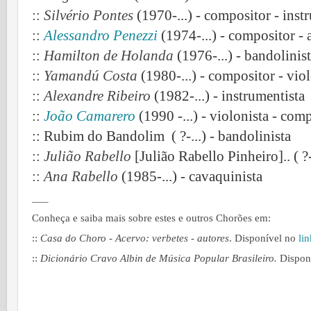
::
Silvério Pontes
(1970-...) - compositor - inst
::
Alessandro Penezzi
(1974-...) - compositor - 
::
Hamilton de Holanda
(1976-...) - bandolinis
::
Yamandú Costa
(1980-...) - compositor - vio
::
Alexandre Ribeiro
(1982-...) - instrumentista
::
João Camarero
(1990 -...) - violonista -
comp
:: Rubim do Bandolim ( ?-...) - bandolinista
::
Julião Rabello
[Julião Rabello Pinheiro].. ( ?-
::
Ana Rabello
(1985-...) - cavaquinista
___
Conheça e saiba mais sobre estes e outros Chorões em:
::
Casa do Choro - Acervo: verbetes - autores
. Disponível no
lin
::
Dicionário Cravo Albin de Música Popular Brasileiro.
Dispon