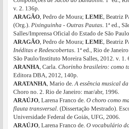
Composições de Jacob do Bandolim.
1ª ed., Ri
v. 2. 136p.
ARAGÃO
, Pedro de Moura;
LEME
, Beatriz 
(Org.).
Pixinguinha - Outras Pautas
. 1ª ed., 
Salles/Imprensa Oficial do Estado de São Paulo
ARAGÃO
, Pedro de Moura;
LEME
, Beatriz 
Inéditas e Redescobertas
. 1ª ed., Rio de Janeir
São Paulo/Instituto Moreira Salles, 2012. v. 1. 
ARANHA
, Carla.
Chorinho brasileiro: como 
Editora DBA, 2012, 140p.
ARATANHA
, Mario de.
A essência musical da
Choro no. 2. Rio de Janeiro: mar/abr, 1996.
ARAÚJO
, Larena Franco de.
O choro como mat
flauta transversal
.
(Dissertação Mestrado). Esc
Universidade Federal de Goiás, UFG, 2006.
ARAÚJO
, Larena Franco de.
O vocabulário do