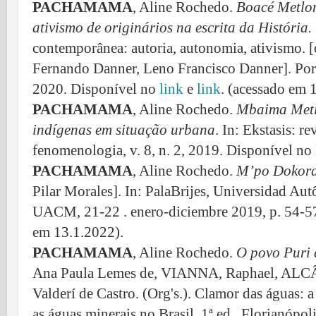
PACHAMAMA
, Aline Rochedo.
Boacé Metlon 
ativismo de originários na escrita da História.
contemporânea: autoria, autonomia, ativismo. [
Fernando Danner, Leno Francisco Danner].
Por
2020. Disponível no
link
e
link
. (acessado em 
PACHAMAMA
, Aline Rochedo.
Mbaima Metlo
indígenas em situação urbana
. In: Ekstasis: r
fenomenologia, v. 8, n. 2, 2019. Disponível no
PACHAMAMA
, Aline Rochedo.
M’po Dokora
Pilar Morales]. In: PalaBrijes, Universidad A
UACM, 21-22 . enero-diciembre 2019, p. 54-5
em 13.1.2022).
PACHAMAMA
, Aline Rochedo.
O povo Puri 
Ana Paula Lemes de, VIANNA, Raphael, ALCÂ
Valderí de Castro. (Org's.). Clamor das águas: 
as águas minerais no Brasil. 1ª ed., Florianópo