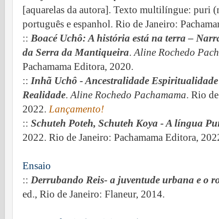
[aquarelas da autora]. Texto multilíngue: puri 
português e espanhol. Rio de Janeiro: Pachama
::
Boacé Uchô: A história está na terra – Nar
da Serra da Mantiqueira
.
Aline Rochedo Pa
Pachamama Editora, 2020.
::
Inhã Uchô - Ancestralidade Espiritualidad
Realidade
.
Aline Rochedo Pachamama
.
Rio de
2022.
Lançamento!
::
Schuteh Poteh, Schuteh Koya - A língua Pur
2022.
Rio de Janeiro: Pachamama Editora, 202
Ensaio
::
Derrubando Reis- a juventude urbana e o ro
ed., Rio de Janeiro: Flaneur, 2014.