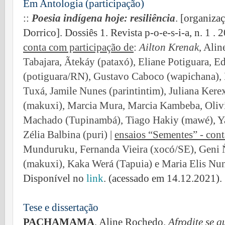
Em Antologia (participação)
::
Poesia indígena hoje: resiliência
. [organiza
Dorrico].
Dossiês 1.
Revista p-o-e-s-i-a, n. 1 . 
conta com participação de
:
Ailton Krenak
, Ali
Tabajara, Ãtekáy (pataxó), Eliane Potiguara, 
(potiguara/RN), Gustavo Caboco (wapichana),
Tuxá, Jamile Nunes (parintintim), Juliana Kerex
(makuxi), Marcia Mura, Marcia Kambeba, Olivi
Machado (Tupinambá), Tiago Hakiy (mawé), Ya
Zélia Balbina (puri) |
ensaios “Sementes” - cont
Munduruku, Fernanda Vieira (xocó/SE), Geni Ñu
(makuxi), Kaka Werá (Tapuia) e Maria Elis N
Disponível no
link
. (acessado em 14.12.2021).
Tese e dissertação
PACHAMAMA
, Aline Rochedo.
Afrodite se 