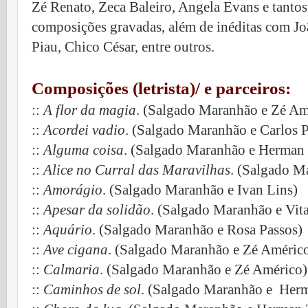
Zé Renato, Zeca Baleiro, Angela Evans e tantos
composições gravadas, além de inéditas com Jo
Piau, Chico César, entre outros.
Composições (letrista)/ e parceiros:
::
A flor da magia
. (Salgado Maranhão e Zé Am
::
Acordei vadio
. (Salgado Maranhão e Carlos P
::
Alguma coisa
. (Salgado Maranhão e Herman 
::
Alice no Curral das Maravilhas
. (Salgado Ma
::
Amorágio
. (Salgado Maranhão e Ivan Lins)
::
Apesar da solidão
. (Salgado Maranhão e Vita
::
Aquário
. (Salgado Maranhão e Rosa Passos)
::
Ave cigana
. (Salgado Maranhão e Zé Améric
::
Calmaria
. (Salgado Maranhão e Zé Américo)
::
Caminhos de sol
. (Salgado Maranhão e Herm