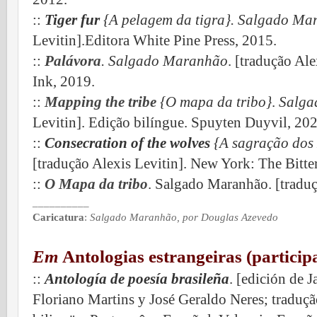
::
Tiger fur
{A pelagem da tigra}. Salgado Ma
Levitin].Editora White Pine Press, 2015.
::
Palávora
. Salgado Maranhão
. [tradução Al
Ink, 2019.
::
Mapping the tribe
{O mapa da tribo}
.
Salga
Levitin]. Edição bilíngue. Spuyten Duyvil, 202
::
Consecration of the wolves
{A sagração dos
[tradução Alexis Levitin]. New York: The Bitte
::
O Mapa da tribo
. Salgado Maranhão. [tradu
__________
Caricatura
:
Salgado Maranhão, por Douglas Azevedo
Em
Antologias estrangeiras (particip
::
Antología de poesía brasileña
. [edición de 
Floriano Martins y José Geraldo Neres; traduçã