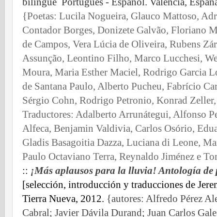
bilingüe Português - Español. Valencia, España
{Poetas: Lucila Nogueira, Glauco Mattoso, Adr
Contador Borges, Donizete Galvão, Floriano Ma
de Campos, Vera Lúcia de Oliveira, Rubens Zá
Assunção, Leontino Filho, Marco Lucchesi, We
Moura, Maria Esther Maciel, Rodrigo Garcia Lo
de Santana Paulo, Alberto Pucheu, Fabrício Ca
Sérgio Cohn, Rodrigo Petronio, Konrad Zeller, 
Traductores: Adalberto Arrunátegui, Alfonso P
Alfeca, Benjamin Valdivia, Carlos Osório, Edu
Gladis Basagoitia Dazza, Luciana di Leone, Ma
Paulo Octaviano Terra, Reynaldo Jiménez e To
::
¡Más aplausos para la lluvia! Antología de 
[selección, introducción y traducciones de Jer
Tierra Nueva, 2012.
{autores: Alfredo Pérez Al
Cabral; Javier Dávila Durand; Juan Carlos Ga