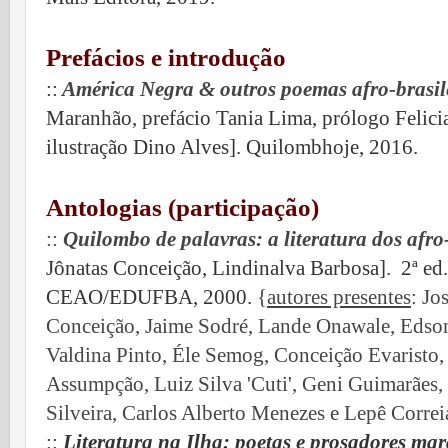
Prefácios e introdução
::
América Negra & outros poemas afro-brasil
Maranhão, prefácio Tania Lima, prólogo Felici
ilustração Dino Alves]. Quilombhoje, 2016.
Antologias (participação)
::
Quilombo de palavras: a literatura dos afro
Jônatas Conceição, Lindinalva Barbosa]. 2ª ed
CEAO/EDUFBA, 2000.
{
autores presentes
:
Jos
Conceição, Jaime Sodré, Lande Onawale, Edson
Valdina Pinto, Éle Semog, Conceição Evaristo
Assumpção, Luiz Silva 'Cuti', Geni Guimarães,
Silveira,
Carlos Alberto Menezes e Lepê Correi
::
Literatura na Ilha: poetas e prosadores ma