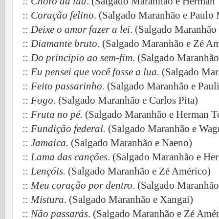
::
Choro da lua
. (Salgado Maranhão e Herman 
::
Coração felino
. (Salgado Maranhão e Paulo 
::
Deixe o amor fazer a lei
. (Salgado Maranhão
::
Diamante bruto
. (Salgado Maranhão e Zé Am
::
Do princípio ao sem-fim
. (Salgado Maranhão
::
Eu pensei que você fosse a lua.
(Salgado Mara
::
Feito passarinho
. (Salgado Maranhão e Paul
::
Fogo
. (Salgado Maranhão e Carlos Pita)
::
Fruta no pé.
(Salgado Maranhão e Herman To
::
Fundição federal.
(Salgado Maranhão e Wag
::
Jamaica.
(Salgado Maranhão e Naeno)
::
Lama das canções
. (Salgado Maranhão e He
::
Lençóis.
(Salgado Maranhão e Zé Américo)
::
Meu coração por dentro
. (Salgado Maranhão
::
Mistura
. (Salgado Maranhão e Xangai)
::
Não passarás
. (Salgado Maranhão e Zé Amér