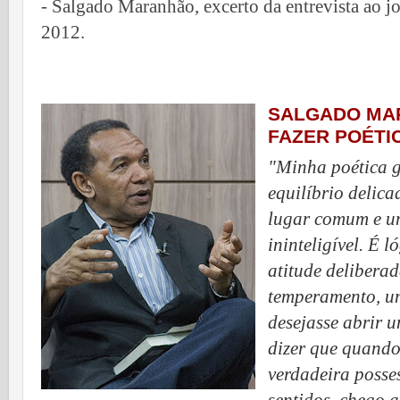
- Salgado Maranhão, excerto da entrevista ao j
2012.
SALGADO MA
FAZER POÉTI
"Minha poética g
equilíbrio delic
lugar comum e um
ininteligível. É 
atitude deliberad
temperamento, um
desejasse abrir 
dizer que quand
verdadeira posse