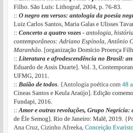
Filho. São Luís: Lithograf, 2004, p. 76-83.
::
O negro em versos: antologia da poesia negr
Luiz Carlos Santos, Maria Galas e Ulisses Tava
::
Concerto a quatro vozes
- antologia, história
contemporâneos: Adriano Espínola, Antônio C
Maranhão
. [organização Domício Proença Filh
::
Literatura e afrodescendência no Brasil: ant
Eduardo de Assis Duarte].
Vol. 3, Contemporan
UFMG, 2011.
::
Baião de todos
.
{Antologia poética com
48 a
Cineas Santos e Keula Araújo]. Edição comemor
Fundapi, 2016.
::
Amor e outras revoluções, Grupo Negrícia: 
de Éle Semog]. Rio de Janeiro: Malê, 2019.
{Po
Ana Cruz, Cizinho Afreeka,
Conceição Evarist