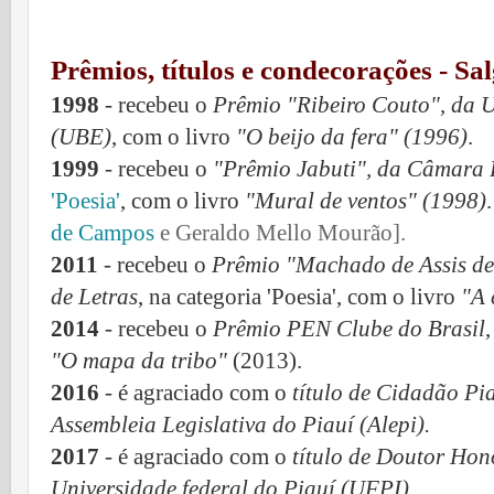
Prêmios, títulos e condecorações - 
1998
- recebeu o
Prêmio "Ribeiro Couto", da U
(UBE)
, com o livro
"O beijo da fera" (1996)
.
1999
- recebeu o
"Prêmio Jabuti", da Câmara B
'Poesia'
, com o livro
"Mural de ventos" (1998)
de Campos
e Geraldo Mello Mourão].
2011
- recebeu o
Prêmio "Machado de Assis de
de Letras
, na categoria 'Poesia', com o livro
"A 
2014
- recebeu o
Prêmio PEN Clube do Brasil
,
"O mapa da tribo"
(2013).
2016
- é agraciado com o
título de Cidadão Pi
Assembleia Legislativa do Piauí (Alepi).
2017
-
é agraciado com
o
título de Doutor Hon
Universidade federal do Piauí (UFPI).