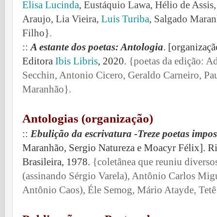
Elisa Lucinda
, Eustáquio Lawa, Hélio de Assis,
Araujo, Lia Vieira,
Luis Turiba
, Salgado Maran
Filho}
.
::
A estante dos poetas: Antologia
. [organizaçã
Editora
Ibis Libris
, 2020.
{poetas da edição: A
Secchin, Antonio Cicero, Geraldo Carneiro, Pa
Maranhão}.
Antologias (organização)
::
Ebulição da escrivatura -Treze poetas impos
Maranhão, Sergio Natureza e Moacyr Félix]. Rio
Brasileira, 1978.
{coletânea que reuniu diverso
(assinando Sérgio Varela), Antônio Carlos Mi
Antônio Caos), Éle Semog, Mário Atayde, Tetê C