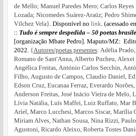
de Mello; Manuel Paredes Mero; Carlos Reyes 
Lozada; Nicomedes Suárez-Araúz; Pedro Shimos
Vílchez Vela}.
Disponível no
link
. (acessado e
::
Tudo é sempre despedida – 50 poetas brasil
[organização Mbate Pedro]. Maputo/MZ: Edito
2022.
{
Autores/poetas presentes
: Adélia Prado
Romano de Sant'Anna, Alberto Pucheu, Alexei
Angélica Freitas, António Carlos Secchin, Ant
Filho, Augusto de Campos, Claudio Daniel, Edi
Edson Cruz, Eucanaa Ferraz, Everardo Norões, 
Anderson Freitas, José Inácio Vieira de Melo, L
Lívia Natália, Luís Maffei, Luiz Ruffato, Mar 
Ariel, Marco Lucchesi, Marcos Siscar, Marília
Miriam Alves, Nathan Sousa, Nina Rizzi, Paulo 
Agustoni, Ricardo Aleixo, Roberta Tostes Dani