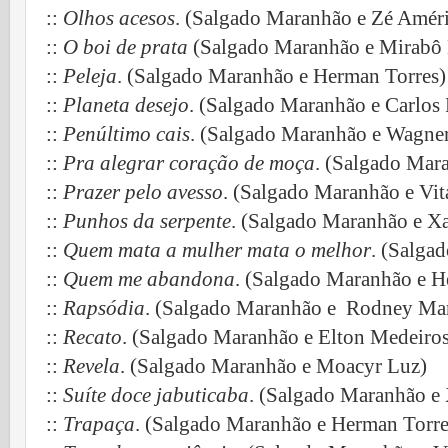
::
Olhos acesos
. (Salgado Maranhão e Zé Amér
::
O boi de prata
(Salgado Maranhão e Mirabô 
::
Peleja
. (Salgado Maranhão e Herman Torres)
::
Planeta desejo
. (Salgado Maranhão e Carlos 
::
Penúltimo cais
. (Salgado Maranhão e Wagne
::
Pra alegrar coração de moça
. (Salgado Mar
::
Prazer pelo avesso
. (Salgado Maranhão e Vita
::
Punhos da serpente
. (Salgado Maranhão e X
::
Quem mata a mulher mata o melhor
. (Salga
::
Quem me abandona
. (Salgado Maranhão e H
::
Rapsódia
. (Salgado Maranhão e Rodney Ma
::
Recato
. (Salgado Maranhão e Elton Medeiros
::
Revela
. (Salgado Maranhão e Moacyr Luz)
::
Suíte doce jabuticaba
. (Salgado Maranhão e
::
Trapaça
. (Salgado Maranhão e Herman Torre