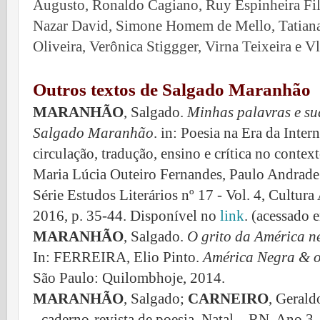
Augusto, Ronaldo Cagiano, Ruy Espinheira Fi
Nazar David, Simone Homem de Mello, Tatiana
Oliveira, Verônica Stiggger, Virna Teixeira e 
Outros textos de Salgado Maranhão
MARANHÃO
, Salgado.
Minhas palavras e su
Salgado Maranhão
. in: Poesia na Era da Inte
circulação, tradução, ensino e crítica no conte
Maria Lúcia Outeiro Fernandes, Paulo Andrade 
Série Estudos Literários nº 17 - Vol. 4, Cultu
2016, p. 35-44. Disponível no
link
. (acessado 
MARANHÃO
, Salgado.
O grito da América n
In: FERREIRA, Elio Pinto.
América Negra & ou
São Paulo: Quilombhoje, 2014.
MARANHÃO
, Salgado;
CARNEIRO
, Gerald
- caderno-revista de poesia, Natal – RN, Ano 3, 