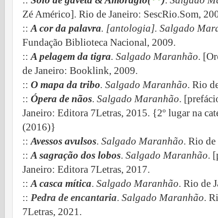
::
Solo de gaveta
& Amorágio(
**
)
.
Salgado M
Zé Américo]. Rio de Janeiro: SescRio.Som, 20
::
A cor da palavra
. [antologia]. Salgado Ma
Fundação Biblioteca Nacional, 2009.
::
A pelagem da tigra
. Salgado Maranhão
. [O
de Janeiro: Booklink, 2009.
::
O mapa da tribo
. Salgado Maranhão
. Rio d
::
Ópera de nãos
.
Salgado Maranhão
. [prefác
Janeiro: Editora 7Letras, 2015. {2º lugar na ca
(2016)}
::
Avessos avulsos
.
Salgado Maranhão
.
Rio de 
::
A sagração dos lobos
.
Salgado Maranhão
. 
Janeiro: Editora 7Letras, 2017.
::
A casca mítica
.
Salgado Maranhão
.
Rio de J
::
Pedra de encantaria
.
Salgado Maranhão
.
Ri
7Letras,
2021.