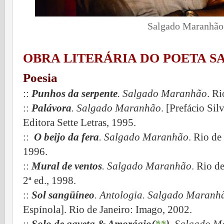
Salgado Maranhão - foto
OBRA LITERÁRIA DO POETA 
Poesia
::
Punhos da serpente
. Salgado Maranhão
. R
::
Palávora
. Salgado Maranhão
. [Prefácio Sil
Editora Sette Letras, 1995.
::
O beijo da fera
. Salgado Maranhão
. Rio de
1996.
::
Mural de ventos
. Salgado Maranhão
. Rio d
2ª ed., 1998.
::
Sol sangüíneo
. Antologia. Salgado Maranh
Espínola]. Rio de Janeiro: Imago, 2002.