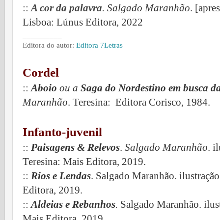
::
A cor da palavra
. Salgado Maranhão
. [apr
Lisboa: Lúnus Editora, 2022
__________
Editora do autor:
Editora 7Letras
Cordel
::
Aboio
ou
a
Saga do Nordestino em busca da
Maranhão
. Teresina: Editora Corisco, 1984.
Infanto-juvenil
::
Paisagens & Relevos
.
Salgado Maranhão
. 
Teresina: Mais Editora, 2019.
::
Rios e Lendas
. Salgado Maranhão. ilustraçã
Editora, 2019.
::
Aldeias e Rebanhos
.
Salgado Maranhão. ilust
Mais Editora, 2019.