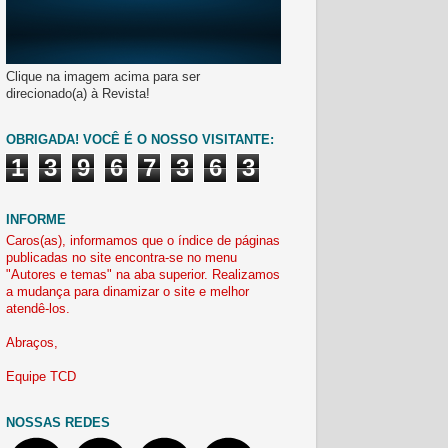
Clique na imagem acima para ser
direcionado(a) à Revista!
OBRIGADA! VOCÊ É O NOSSO VISITANTE:
1
3
9
6
7
3
6
3
INFORME
Caros(as), informamos que o índice de páginas
publicadas no site encontra-se no menu
"Autores e temas" na aba superior. Realizamos
a mudança para dinamizar o site e melhor
atendê-los.
Abraços,
Equipe TCD
NOSSAS REDES