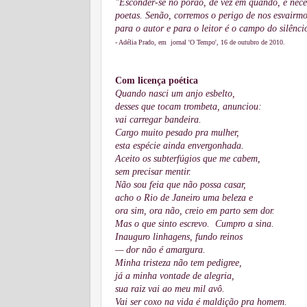
"Esconder-se no porão, de vez em quando, é neces
poetas. Senão, corremos o perigo de nos esvairmo
para o autor e para o leitor é o campo do silênci
- Adélia Prado, em
jornal 'O Tempo', 16 de outubro de 2010.
Com licença poética
Quando nasci um anjo esbelto,
desses que tocam trombeta, anunciou:
vai carregar bandeira.
Cargo muito pesado pra mulher,
esta espécie ainda envergonhada.
Aceito os subterfúgios que me cabem,
sem precisar mentir.
Não sou feia que não possa casar,
acho o Rio de Janeiro uma beleza e
ora sim, ora não, creio em parto sem dor.
Mas o que sinto escrevo. Cumpro a sina.
Inauguro linhagens, fundo reinos
— dor não é amargura.
Minha tristeza não tem pedigree,
já a minha vontade de alegria,
sua raiz vai ao meu mil avô.
Vai ser coxo na vida é maldição pra homem.