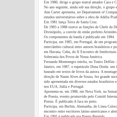
Em 1980, dirige o grupo teatral amador Cara e
No ano seguinte, ainda sob sua direção, o grupo 
Ann Carter apresenta, no Departament of Comparat
estudos universitários sobre a obra de Adélia Pra
Em 1981 lança Terra de Santa Cruz.
De 1983 a 1988 exerce as funções de Chefe da Di
Divinópolis, a convite do então prefeito Aristide
Os componentes da banda é publicado em 1984.
Participa, em 1985, em Portugal, de um program
intercâmbio cultural entre autores brasileiros e p
em Havana, Cuba, do II Encontro de Intelectuais
Soberania dos Povos de Nossa América.
Fernanda Montenegro estréia, no Teatro Delfim -
Janeiro, em 1987, o espetáculo Dona Doida: um i
baseado em textos de livros da autora. A montag
direção de Naum Alves de Souza, fez grande suce
sido apresentada em diversos estados brasileiros 
nos EUA, Itália e Portugal.
Apresenta-se, em 1988, em Nova York, na Semana
de Poesia, evento promovido pelo Comitê Interna
Poesia. É publicado A faca no peito.
Participa, em Berlim, Alemanha, do Línea Color
encontro entre escritores latino-americanos e ale
Em 1991 é publicada sua Poesia Reunida.