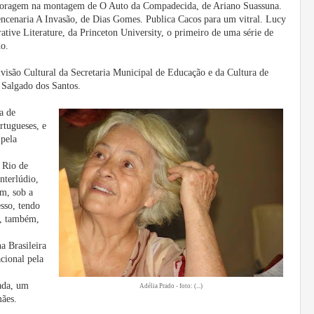
 Coragem na montagem de O Auto da Compadecida, de Ariano Suassuna.
encenaria A Invasão, de Dias Gomes. Publica Cacos para um vitral. Lucy
ive Literature, da Princeton University, o primeiro de uma série de
do.
visão Cultural da Secretaria Municipal de Educação e da Cultura de
s Salgado dos Santos.
a de
ortugueses, e
 pela
 Rio de
nterlúdio,
em, sob a
sso, tendo
e, também,
 Brasileira
cional pela
ada, um
Adélia Prado - foto: (...)
mães.