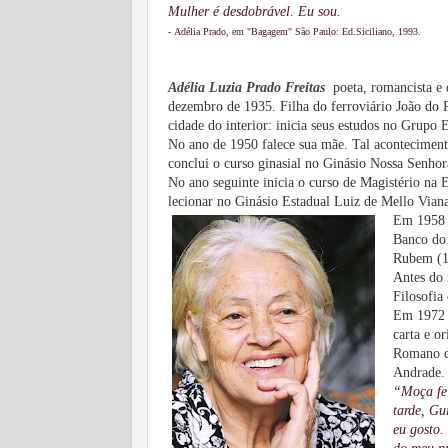
Mulher é desdobrável. Eu sou.
-
Adélia Prado, em "Bagagem" São Paulo: Ed.Siciliano, 1993.
Adélia Luzia Prado Freitas
poeta, romancista e
dezembro de 1935.
Filha do ferroviário João do
cidade do interior: inicia seus estudos no Grupo
No ano de 1950 falece sua mãe. Tal aconteciment
conclui o curso ginasial no Ginásio Nossa Senho
No ano seguinte inicia o curso de Magistério na
E
lecionar no Ginásio Estadual Luiz de Mello Via
Em 1958 c
Banco do 
Rubem (19
Antes do 
Filosofia
Em 1972 m
carta e o
Romano d
Andrade.
“Moça fei
tarde,
Gui
eu gosto.