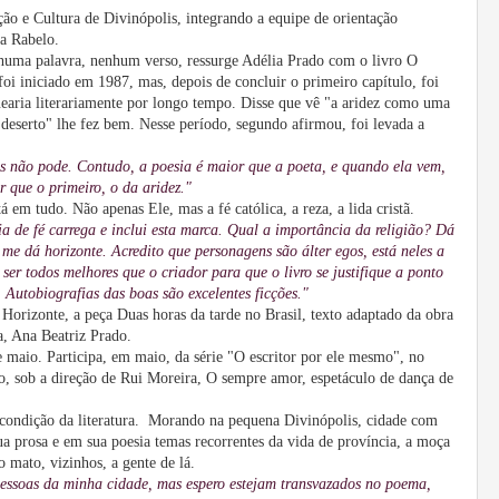
ão e Cultura de Divinópolis, integrando a equipe de orientação
ta Rabelo.
huma palavra, nenhum verso, ressurge Adélia Prado com o livro O
i iniciado em 1987, mas, depois de concluir o primeiro capítulo, foi
uearia literariamente por longo tempo. Disse que vê "a aridez como uma
 deserto" lhe fez bem. Nesse período, segundo afirmou, foi levada a
s não pode. Contudo, a poesia é maior que a poeta, e quando ela vem,
r que o primeiro, o da aridez."
 em tudo. Não apenas Ele, mas a fé católica, a reza, a lida cristã.
ia de fé carrega e inclui esta marca. Qual a importância da religião? Dá
me dá horizonte. Acredito que personagens são álter egos, está neles a
 ser todos melhores que o criador para que o livro se justifique a ponto
. Autobiografias das boas são excelentes ficções."
Horizonte, a peça Duas horas da tarde no Brasil, texto adaptado da obra
a, Ana Beatriz Prado.
 maio. Participa, em maio, da série "O escritor por ele mesmo", no
, sob a direção de Rui Moreira, O sempre amor, espetáculo de dança de
a condição da literatura. Morando na pequena Divinópolis, cidade com
a prosa e em sua poesia temas recorrentes da vida de província, a moça
 mato, vizinhos, a gente de lá.
essoas da minha cidade, mas espero estejam transvazados no poema,