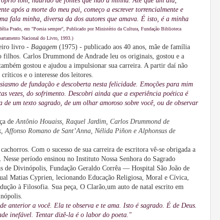
óprio tom, haurido de fontes que não a minha. Até que um dia,
nte após a morte do meu pai, começo a escrever torrencialmente e
ma fala minha, diversa da dos autores que amava. É isto, é a minha
délia Prado, em "Poesia sempre", Publicado por Ministério da Cultura, Fundação Biblioteca
partamento Nacional do Livro, 1993.)
iro livro -
Bagagem
(1975) - publicado aos 40 anos, mãe de família
 filhos. Carlos Drummond de Andrade leu os originais, gostou e a
mbém gostou e ajudou a impulsionar sua carreira. A partir daí não
ríticos e o interesse dos leitores.
ntusiasmo de fundação e descoberta nesta felicidade. Emoções para mim
tas vezes, do sofrimento. Descobri ainda que a experiência poética é
ra de um texto sagrado, de um olhar amoroso sobre você, ou de observar
ça de
Antônio Houaiss, Raquel Jardim, Carlos Drummond de
ck, Affonso Romano de Sant’Anna, Nélida Piñon e Alphonsus de
cachorros. Com o sucesso de sua carreira de escritora vê-se obrigada a
o. Nesse período ensinou no Instituto Nossa Senhora do Sagrado
ras de Divinópolis, Fundação Geraldo Corrêa — Hospital São João de
ual Matias Cyprien, lecionando Educação Religiosa, Moral e Cívica,
dução à Filosofia. Sua peça, O Clarão,um auto de natal escrito em
nópolis.
de anterior a você. Ela te observa e te ama. Isto é sagrado. É de Deus.
e inefável. Tentar dizê-la é o labor do poeta."