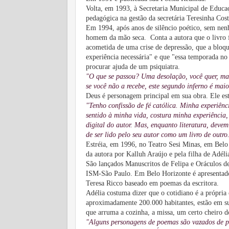
Volta, em 1993, à Secretaria Municipal de Educaç
pedagógica na gestão da secretária Teresinha Cos
Em 1994, após anos de silêncio poético, sem nen
homem da mão seca. Conta a autora que o livro fo
acometida de uma crise de depressão, que a bloq
experiência necessária" e que "essa temporada no
procurar ajuda de um psiquiatra.
"O que se passou? Uma desolação, você quer, ma
se você não a recebe, este segundo inferno é maio
Deus é personagem principal em sua obra. Ele está
"Tenho confissão de fé católica. Minha experiênc
sentido à minha vida, costura minha experiência, 
digital do autor. Mas, enquanto literatura, devem
de ser lido pelo seu autor como um livro de outro
Estréia, em 1996, no Teatro Sesi Minas, em Belo 
da autora por Kalluh Araújo e pela filha de Adéli
São lançados Manuscritos de Felipa e Oráculos de
ISM-São Paulo. Em Belo Horizonte é apresentado
Teresa Ricco baseado em poemas da escritora.
Adélia costuma dizer que o cotidiano é a própri
aproximadamente 200.000 habitantes, estão em su
que arruma a cozinha, a missa, um certo cheiro do
"Alguns personagens de poemas são vazados de p