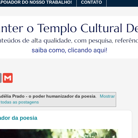
APOIADOR DO NOSSO TRABALHO!
CONTATO
E
G
m
m
a
a
i
i
l
l
Adélia Prado - o poder humanizador da poesia
.
Mostrar
todas as postagens
ador da poesia