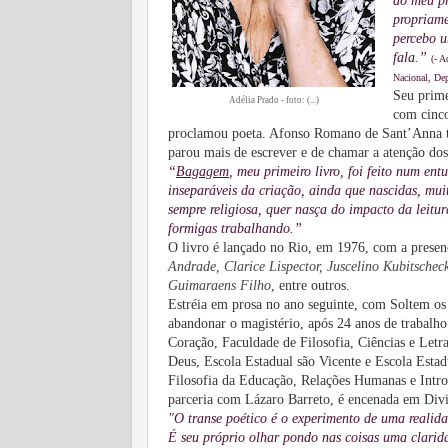
do meu pr
propriame
percebo u
fala.”
(- A
Nacional, De
Seu prime
Adélia Prado - foto: (...)
com cinco
proclamou poeta. Afonso Romano de Sant’Anna ta
parou mais de escrever e de chamar a atenção dos c
“
Bagagem
, meu primeiro livro, foi feito num e
inseparáveis da criação, ainda que nascidas, mui
sempre religiosa, quer nasça do impacto da leitu
formigas trabalhando.”
O livro é lançado no Rio, em 1976, com a presen
Andrade, Clarice Lispector, Juscelino Kubitsche
Guimaraens Filho
, entre outros.
Estréia em prosa no ano seguinte, com Soltem os 
abandonar o magistério, após 24 anos de trabalh
Coração, Faculdade de Filosofia, Ciências e Let
Deus, Escola Estadual são Vicente e Escola Estad
Filosofia da Educação, Relações Humanas e Intro
parceria com Lázaro Barreto, é encenada em Divi
"O transe poético é o experimento de uma realida
É seu próprio olhar pondo nas coisas uma claridad