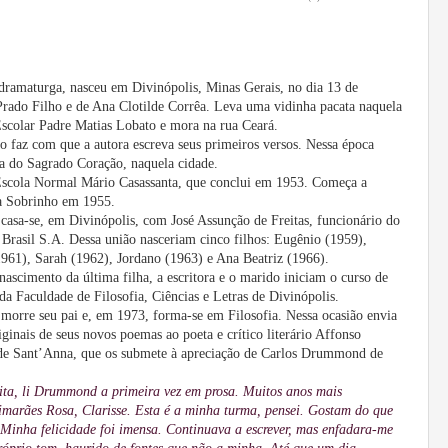
 dramaturga,
nasceu em Divinópolis, Minas Gerais, no dia 13 de
 Prado Filho e de Ana Clotilde Corrêa. Leva uma vidinha pacata naquela
 Escolar Padre Matias Lobato e mora na rua Ceará.
o faz com que a autora
escreva seus primeiros versos. Nessa época
ra do Sagrado Coração, naquela cidade.
scola
Normal Mário Casassanta, que conclui em 1953. Começa a
na Sobrinho em 1955.
asa-se, em Divinópolis, com José Assunção de Freitas, funcionário do
Brasil S.A. Dessa união nasceriam cinco
filhos: Eugênio (1959),
61), Sarah (1962), Jordano (1963) e Ana Beatriz (1966).
nascimento da última filha, a escritora e o marido iniciam o curso de
 da Faculdade de Filosofia, Ciências e Letras de Divinópolis.
orre seu pai e, em 1973, forma-se em Filosofia. Nessa ocasião envia
riginais de seus novos poemas ao poeta e crítico literário Affonso
e Sant’Anna, que os submete à apreciação de Carlos Drummond de
ta, li
Drummond
a primeira vez em prosa. Muitos anos mais
marães Rosa, Clarisse
. Esta é a minha turma, pensei. Gostam do que
 Minha felicidade foi imensa. Continuava a escrever, mas enfadara-me