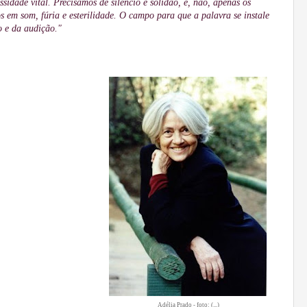
sidade vital. Precisamos de silêncio e solidão, e, não, apenas os
s em som, fúria e esterilidade. O campo para que a palavra se instale
o e da audição."
Adélia Prado - foto: (...)