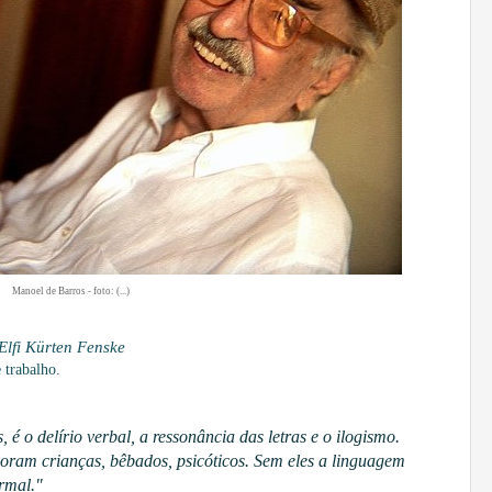
Manoel de Barros - foto: (...)
Elfi Kürten Fenske
se trabalho.
 é o delírio verbal, a ressonância das letras e o ilogismo.
oram crianças, bêbados, psicóticos. Sem eles a linguagem
ormal."