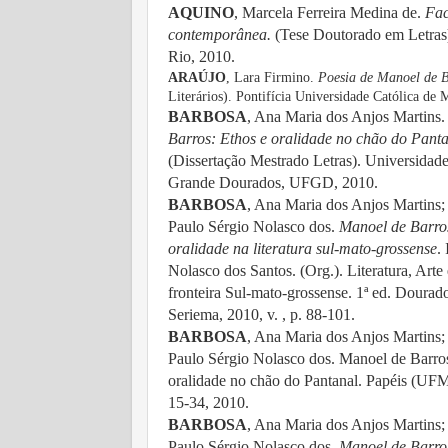
AQUINO
, Marcela Ferreira Medina de
.
Fac
contemporânea
.
(Tese Doutorado em Letras)
Rio,
2010.
ARAÚJO
, Lara Firmino.
Poesia de Manoel de B
Literários). Pontifícia Universidade Católica de
BARBOSA
, Ana Maria dos Anjos Martins
Barros: Ethos e oralidade no chão do Pant
(Dissertação Mestrado Letras). Universidade
Grande Dourados, UFGD, 2010.
BARBOSA
, Ana Maria dos Anjos Martins
Paulo Sérgio Nolasco dos.
Manoel de Barros
oralidade na literatura sul-mato-grossense
.
Nolasco dos Santos. (Org.). Literatura, Arte
fronteira Sul-mato-grossense. 1ª ed. Dourado
Seriema, 2010, v. , p. 88-101.
BARBOSA
, Ana Maria dos Anjos Martins
Paulo Sérgio Nolasco dos. Manoel de Barros
oralidade no chão do Pantanal. Papéis (UFMS
15-34, 2010.
BARBOSA
, Ana Maria dos Anjos Martins
Paulo Sérgio Nolasco dos.
Manoel de Barro