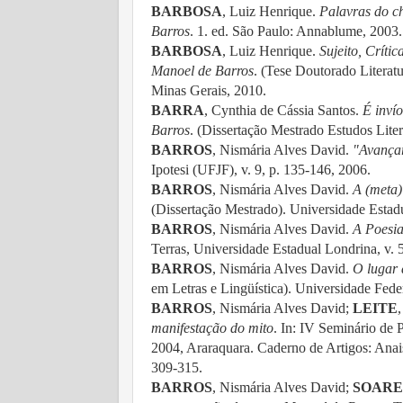
BARBOSA
, Luiz Henrique.
Palavras do c
Barros
. 1. ed. São Paulo: Annablume, 2003. 
BARBOSA
, Luiz Henrique.
Sujeito, Críti
Manoel de Barros
. (Tese Doutorado Literat
Minas Gerais, 2010.
BARRA
, Cynthia de Cássia Santos
.
É inví
Barros
. (Dissertação Mestrado
Estudos Lite
BARROS
, Nismária Alves David.
"Avançar
Ipotesi (UFJF), v. 9, p. 135-146, 2006.
BARROS
, Nismária Alves David.
A (meta)
(Dissertação Mestrado). Universidade Estadu
BARROS
, Nismária Alves David.
A Poesia
Terras, Universidade Estadual Londrina, v. 
BARROS
, Nismária Alves David.
O lugar 
em Letras e Lingüística). Universidade Fed
BARROS
, Nismária Alves David;
LEITE
manifestação do mito
. In: IV Seminário de
2004, Araraquara. Caderno de Artigos: Anai
309-315.
BARROS
, Nismária Alves David;
SOARE