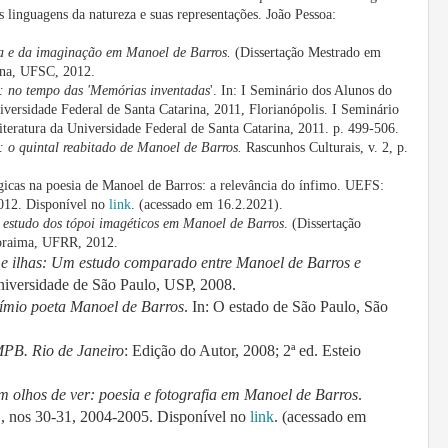
s linguagens da natureza e suas representações. João Pessoa:
a e da imaginação em Manoel de Barros.
(Dissertação Mestrado em
rina, UFSC, 2012.
 no tempo das 'Memórias inventadas
'. In: I Seminário dos Alunos do
ersidade Federal de Santa Catarina, 2011, Florianópolis. I Seminário
ratura da Universidade Federal de Santa Catarina, 2011. p. 499-506.
: o quintal reabitado de Manoel de Barros.
Rascunhos Culturais, v. 2, p.
gicas na poesia de Manoel de Barros: a relevância do ínfimo. UEFS:
2012. Disponível no
link
. (acessado em 16.2.2021).
 estudo dos tópoi imagéticos em Manoel de Barros
. (Dissertação
Roraima, UFRR, 2012.
s e ilhas: Um estudo comparado entre Manoel de Barros e
niversidade de São Paulo, USP, 2008.
xímio poeta Manoel de Barros
. In: O estado de São Paulo, São
MPB. Rio de Janeiro
: Edição do Autor, 2008; 2ª ed. Esteio
 olhos de ver: poesia e fotografia em Manoel de Barros
.
 nos 30-31, 2004-2005. Disponível no
link
.
(acessado em