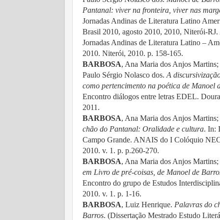
Pantanal: viver na fronteira, viver nas marg
Jornadas Andinas de Literatura Latino Ameri
Brasil 2010, agosto 2010, 2010, Niterói-RJ.
Jornadas Andinas de Literatura Latino – A
2010. Niterói, 2010. p. 158-165.
BARBOSA
, Ana Maria dos Anjos Martins
Paulo Sérgio Nolasco dos.
A discursivização
como pertencimento na poética de Manoel 
Encontro diálogos entre letras EDEL. Dou
2011.
BARBOSA
, Ana Maria dos Anjos Martins
chão do Pantanal: Oralidade e cultura
. In:
Campo Grande. ANAIS do I Colóquio NECC
2010. v. 1. p. p.260-270.
BARBOSA
, Ana Maria dos Anjos Martins
em Livro de pré-coisas, de Manoel de Barros
Encontro do grupo de Estudos Interdiscipli
2010. v. 1. p. 1-16.
BARBOSA
, Luiz Henrique.
Palavras do c
Barros
. (Dissertação Mestrado Estudo Lite