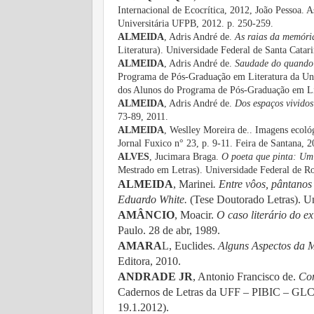
Internacional de Ecocrítica, 2012, João Pessoa. A
Universitária UFPB, 2012. p. 250-259.
ALMEIDA
, Adris André de.
As raias da memóri
Literatura). Universidade Federal de Santa Cata
ALMEIDA
, Adris André de.
Saudade do quando:
Programa de Pós-Graduação em Literatura da Univ
dos Alunos do Programa de Pós-Graduação em Lite
ALMEIDA
, Adris André de.
Dos espaços vividos
73-89, 2011.
ALMEIDA
, Weslley Moreira de.. Imagens ecoló
Jornal Fuxico n° 23, p. 9-11. Feira de Santana, 
ALVES
, Jucimara Braga.
O poeta que pinta: Um
Mestrado em Letras). Universidade Federal de 
ALMEIDA
, Marinei
. Entre vôos, pântano
Eduardo White.
(Tese Doutorado Letras). U
AMÂNCIO
, Moacir.
O caso literário do e
Paulo. 28 de abr, 1989.
AMARA
L, Euclides.
Alguns Aspectos da 
Editora, 2010.
ANDRADE JR
, Antonio Francisco de.
Com
Cadernos de Letras da UFF – PIBIC – GLC,
19.1.2012).