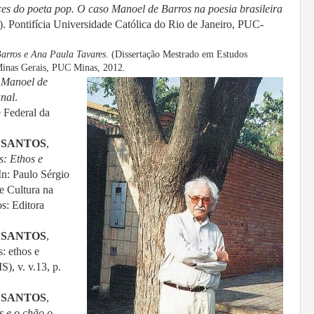
es do poeta pop. O caso Manoel de Barros na poesia brasileira
. Pontifícia Universidade Católica do Rio de Janeiro, PUC-
arros e Ana Paula Tavares
. (Dissertação Mestrado em Estudos
 Minas Gerais, PUC Minas, 2012.
.
Manoel de
anal
.
 Federal da
;
SANTOS
,
: Ethos e
 In: Paulo Sérgio
 e Cultura na
s: Editora
;
SANTOS
,
: ethos e
), v. v.13, p.
;
SANTOS
,
s e o chão o