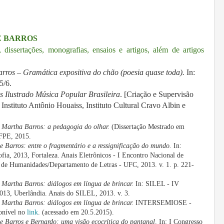
E BARROS
 dissertações, monografias, ensaios e artigos, além de artigos
rros – Gramática expositiva do chão (poesia quase toda).
In:
5/6.
s Ilustrado Música Popular Brasileira
.
[Criação e Supervisão
Instituto Antônio Houaiss, Instituto Cultural Cravo Albin e
 Martha Barros: a pedagogia do olhar.
(Dissertação Mestrado em
UFPE, 2015.
 Barros: entre o fragmentário e a ressignificação do mundo.
In:
ofia, 2013, Fortaleza. Anais Eletrônicos - I Encontro Nacional de
tro de Humanidades/Departamento de Letras - UFC, 2013. v. 1. p. 221-
 Martha Barros: diálogos em língua de brincar.
In: SILEL - IV
 2013, Uberlândia. Anais do SILEL, 2013. v. 3.
Martha Barros: diálogos em língua de brincar.
INTERSEMIOSE -
onível no
link
. (acessado em 20.5.2015).
 Barros e Bernardo: uma visão ecocrítica do pantanal
. In: I Congresso