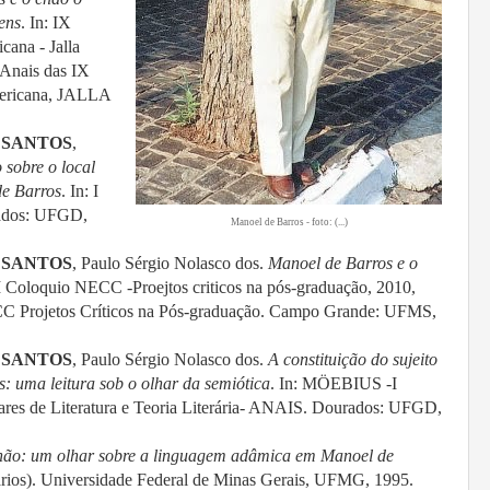
ens
. In: IX
cana - Jalla
 Anais das IX
mericana, JALLA
;
SANTOS
,
 sobre o local
de Barros
. In: I
rados: UFGD,
Manoel de Barros - foto: (...)
;
SANTOS
, Paulo Sérgio Nolasco dos.
Manoel de Barros e o
 I Coloquio NECC -Proejtos criticos na pós-graduação, 2010,
 Projetos Críticos na Pós-graduação. Campo Grande: UFMS,
;
SANTOS
, Paulo Sérgio Nolasco dos.
A constituição do sujeito
: uma leitura sob o olhar da semiótica
. In: MÖEBIUS -I
nares de Literatura e Teoria Literária- ANAIS. Dourados: UFGD,
hão: um olhar sobre a linguagem adâmica em Manoel de
rários). Universidade Federal de Minas Gerais, UFMG,
1995.