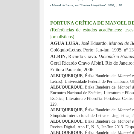
- Manoel de Barros, em "Ensaios fotográficos". 2000, p. 63.
FORTUNA CRÍTICA DE MANOEL D
(Referências de estudos acadêmicos: teses,
jornalísticos)
AGUA LUSA
, José Eduardo.
Manoel de Ba
Colóquio/Letras. Porto: Jan-jun. 1995, nº 13
ALBIN
, Ricardo Cravo.
Dicionário Houais
Geral Ricardo Cravo Albin]. Rio de Janeiro: 
Editora Paracatu, 2006.
ALBUQUERQUE
, Érika Bandeira de.
Manoel e
Letras). Universidade Federal de Pernambuco, 
ALBUQUERQUE
, Érika Bandeira de.
Manoel de
Encontro Nacional de Estética, Literatura e Filos
Estética, Literatura e Filosofia. Fortaleza: Cen
229.
ALBUQUERQUE
, Érika Bandeira de.
Manoel e
Simpósio Internacional de Letras e Linguística,
ALBUQUERQUE
, Érika Bandeira de.
Manoel e 
Revista Digital, Ano II, N. 3, Jan/Jun 2013.
Disp
ALBUQUERQUE
, Érika Bandeira de.
Manoel de