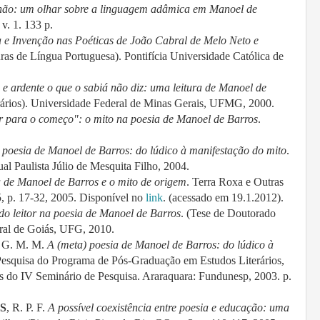
hão: um olhar sobre a linguagem adâmica em Manoel de
v. 1. 133 p.
ca e Invenção nas Poéticas de João Cabral de Melo Neto e
uras de Língua Portuguesa). Pontifícia Universidade Católica de
o e ardente o que o sabiá não diz: uma leitura de Manoel de
rários). Universidade Federal de Minas Gerais, UFMG,
2000.
 para o começo": o mito na poesia de Manoel de Barros
.
 poesia de Manoel de Barros: do lúdico à manifestação do mito
.
al Paulista Júlio de Mesquita Filho, 2004.
 de Manoel de Barros e o mito de origem
. Terra Roxa e Outras
5, p. 17-32, 2005. Disponível no
link
.
(acessado em 19.1.2012).
do leitor na poesia de Manoel de Barros
. (Tese de Doutorado
eral de Goiás, UFG,
2010.
, G. M. M.
A (meta) poesia de Manoel de Barros: do lúdico à
 Pesquisa do Programa de Pós-Graduação em Estudos Literários,
s do IV Seminário de Pesquisa. Araraquara: Fundunesp, 2003. p.
S
, R. P. F.
A possível coexistência entre poesia e educação: uma