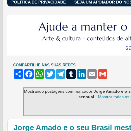
POLÍTICA DE PRIVACIDADE
SEJA UM APOIADOR DO NO
COMPARTILHE NAS SUAS REDES
S
F
W
T
T
T
L
E
G
h
a
h
w
e
u
i
m
m
a
c
a
i
l
m
n
a
a
r
e
t
t
e
b
k
i
i
e
b
s
t
g
l
e
l
l
Mostrando postagens com marcador
Jorge Amado e o se
o
A
e
r
r
d
sensual
.
Mostrar todas as
o
p
r
a
I
k
p
m
n
Jorge Amado e o seu Brasil mesti