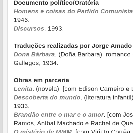
Documento político/Oratória
Homens e coisas do Partido Comunista
1946.
Discursos
. 1993.
Traduções realizadas por Jorge Amado
Dona Bárbara
. (Doña Barbara), romance
Gallegos, 1934.
Obras em parceria
Lenita
. (novela), [com Edison Carneiro e 
Descoberta do mundo
. (literatura infant
1933.
Brandão entre o mar e o amor
. [com Jos
Ramos, Aníbal Machado e Rachel de Quei
O mistério de MMM
. [com Viriato Corrêa