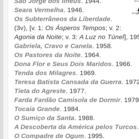
São Jorge dos Ilhéus
. 1944.
Seara Vermelha
. 1946.
Os Subterrâneos da Liberdade
.
(3v), [v. 1:
Os Ásperos Tempos
; v. 2:
Agonia da Noite
; v. 3:
A Luz no Túnel
], 19
Gabriela, Cravo e Canela
. 1958.
Os Pastores da Noite
. 1964.
Dona Flor e Seus Dois Maridos
. 1966.
Tenda dos Milagres
. 1969.
Teresa Batista Cansada da Guerra
. 197
Tieta do Agreste
. 1977.
Farda Fardão Camisola de Dormir
. 1979
Tocaia Grande
. 1984.
O Sumiço da Santa
. 1988.
A Descoberta da América pelos Turcos
O Compadre de Ogum
. 1995.