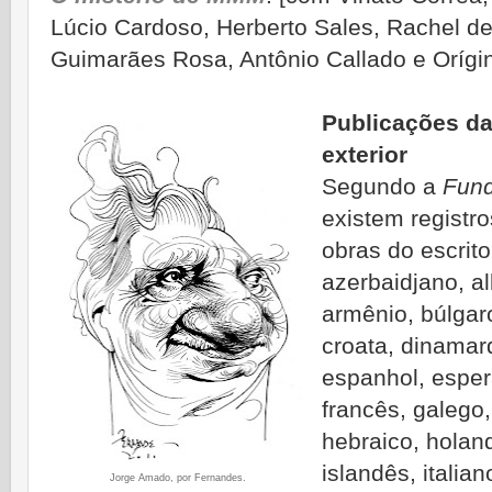
Lúcio Cardoso, Herberto Sales, Rachel d
Guimarães Rosa, Antônio Callado e Orígi
Publicações d
exterior
Segundo a
Fund
existem registro
obras do escrito
azerbaidjano, a
armênio, búlgaro
croata, dinamar
espanhol, espera
francês, galego,
hebraico, holand
islandês, italian
Jorge Amado, por Fernandes.