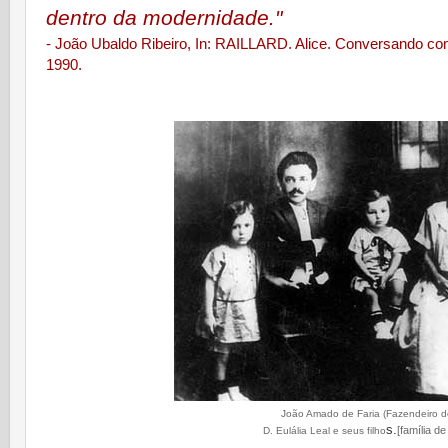
dentro da modernidade."
- João Ubaldo Ribeiro, In: RAILLARD. Alice. Conversando co
1990.
João Amado de Faria (Fazendeiro 
s.
[família d
D. Eulália Leal e seus filho