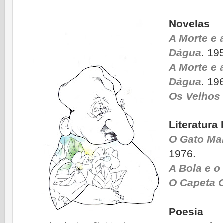
Novelas
A Morte e 
Dágua
. 19
A Morte e 
Dágua
. 19
Os Velhos
Literatura 
O Gato Ma
1976.
A Bola e o
O Capeta 
Poesia