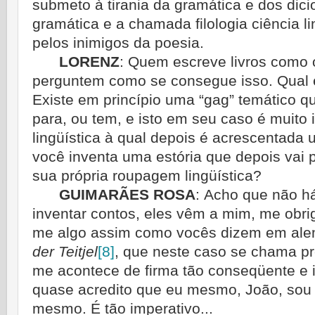
submeto à tirania da gramática e dos dici
gramática e a chamada filologia ciência l
pelos inimigos da poesia.
LORENZ
:
Quem escreve livros como o
perguntem como se consegue isso. Qual é
Existe em princípio uma “gag” temático q
para, ou tem, e isto em seu caso é muito 
lingüística à qual depois é acrescentad
você inventa uma estória que depois vai
sua própria roupagem lingüística?
GUIMARÃES ROSA
:
Acho que não há
inventar contos, eles vêm a mim, me obri
me algo assim como vocês dizem em al
der Teitjel
[8]
, que neste caso se chama pr
me acontece de firma tão conseqüente e i
quase acredito que eu mesmo, João, sou
mesmo. É tão imperativo...