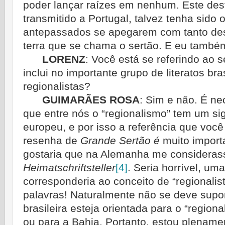
poder lançar raízes em nenhum. Este dest
transmitido a Portugal, talvez te­nha sido
antepassados se apegarem com tanto de
terra que se chama o sertão. E eu tam­bé
LORENZ
:
Você está se referindo ao se
inclui no importante grupo de literatos br
regionalistas?
GUIMARÃES ROSA
:
Sim e não. É nec
que entre nós o “regionalismo” tem um sig
europeu, e por isso a referência que você
resenha de
Grande Sertão é
muito import
gostaria que na Alemanha me considera
Heimatschriftsteller
[4]
.
Seria horrível, um
correspon­deria ao conceito de “regionalis
palavras! Naturalmente não se deve supor
brasi­leira esteja orientada para o “region
ou para a Bahia. Portanto, estou plenam