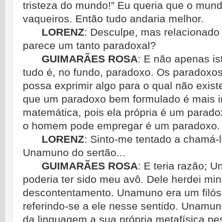
tristeza do mundo!” Eu queria que o mun
vaqueiros. Então tudo andaria melhor.
LORENZ
:
Desculpe, mas relacionado 
parece um tanto paradoxal?
GUIMARÃES ROSA
:
E não apenas ist
tudo é, no fundo, paradoxo. Os paradoxos
possa exprimir algo para o qual não exist
que um paradoxo bem formulado é mais i
matemática, pois ela própria é um parad
o homem pode empregar é um paradoxo.
LORENZ
:
Sinto-me tentado a chamá-
Unamuno do sertão...
GUIMARÃES ROSA
:
E teria razão; 
poderia ter sido meu avô. Dele herdei mi
descontentamento. Unamuno era um filós
referindo-se a ele nesse sentido. Unamun
da linguagem a sua própria metafísica pe