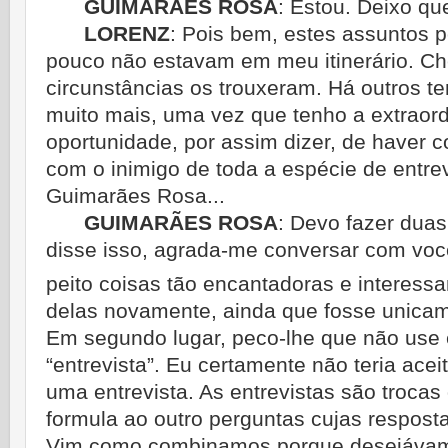
GUIMARÃES ROSA
:
Estou. Deixo qu
LORENZ
:
Pois bem, estes assuntos p
pouco não estavam em meu itinerário. Ch
circunstâncias os trouxeram. Há outros 
muito mais, uma vez que tenho a extraordi
oportunidade, por assim dizer, de haver c
com o inimigo de toda a espécie de entrevi
Guimarães Rosa...
GUIMARÃES ROSA
:
Devo fazer duas 
disse isso, agrada-me conversar com voc
peito coisas tão encantadoras e interessa
delas novamente, ainda que fosse unica
Em segundo lugar, peco-lhe que não use 
“entrevista”. Eu certamente não teria ace
uma entrevista. As entrevistas são troca
formula ao outro perguntas cujas respost
Vim como combinamos porque desejávam