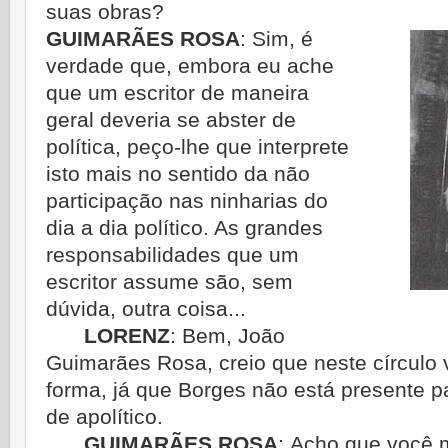
suas obras?
GUIMARÃES ROSA
:
Sim, é
verdade que, embora eu ache
que um escritor de maneira
geral deveria se abster de
política, peço-lhe que interprete
isto mais no sentido da não
participação nas ninharias do
dia a dia político. As grandes
responsabilidades que um
escritor assume são, sem
dúvida, outra coisa...
LORENZ
:
Bem, João
Guimarães Rosa, creio que neste círculo 
forma, já que Borges não está pre­sente 
de apolítico.
GUIMARÃES ROSA
:
Acho que você 