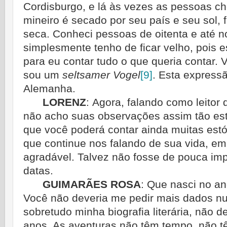
Cordisburgo, e lá às vezes as pessoas che
mineiro é secado por seu país e seu sol, 
seca. Conheci pessoas de oitenta e até no
simplesmente tenho de ficar velho, pois 
para eu contar tudo o que queria contar. 
sou um
seltsamer Vogel
[9]
.
Esta express
Alemanha.
LORENZ
:
Agora, falando como leitor d
não acho suas observações assim tão est
que você poderá contar ainda muitas est
que continue nos falando de sua vida, emb
agra­dável. Talvez não fosse de pouca im
datas.
GUIMARÃES ROSA
:
Que nasci no an
Você não deveria me pedir mais dados nu
sobretudo minha biografia literária, não d
anos. As aventuras não têm tempo, não t