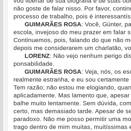
vou libertar de sua biografia e de suas ob
não goste de falar nisso. Por favor, conti
processo de trabalho, pois é interessantí
GUIMARÃES ROSA
:
Você, Günter, p
escola, invejoso do meu prazer em falar s
Continuemos, pois, falando do que não m
depois me considerarem um charlatão, vo
LORENZ
:
Não vejo nenhum perigo di
ponsabilidade.
GUIMARÃES ROSA
:
Veja, nós, os e
real­mente estranha, e eu sou certamente
Tem razão; não estou me elogiando, quan
aplicadamente. Mas lamento que, apesar
balhe muito lentamente. Sem dúvida, com
certo, mas demasiado tarde. Apesar de s
paradoxo. Não me posso permitir uma mor
trago dentro de mim muitas, muitíssimas 