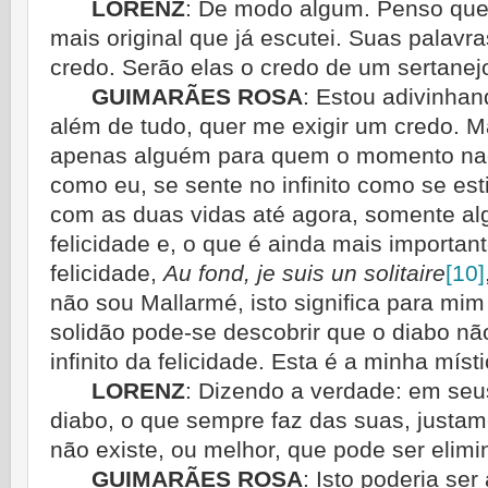
LORENZ
:
De modo algum. Penso que 
mais original que já escutei. Suas pala
credo. Serão elas o credo de um sertane
GUIMARÃES ROSA
:
Estou adivinhan
além de tudo, quer me exigir um credo. M
apenas alguém para quem o momento nada
como eu, se sente no infinito como se est
com as duas vidas até agora, somente a
felicidade e, o que é ainda mais important
felicidade,
Au fond, je suis un solitaire
[10]
não sou Mallarmé, isto significa para mim
solidão pode-se descobrir que o diabo não 
infinito da felicidade. Esta é a minha místi
LORENZ
:
Dizendo a verdade: em seu
diabo, o que sempre faz das suas, justa
não existe, ou melhor, que pode ser elimi
GUIMARÃES ROSA
:
Isto poderia ser