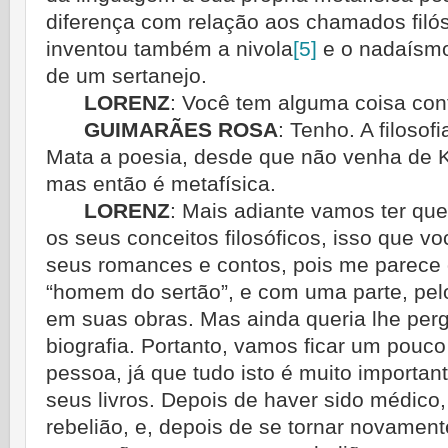
diferença com relação aos chamados filó
inventou também a nivola
[5]
e o nadaísmo;
de um sertanejo.
LORENZ
:
Você tem alguma coisa cont
GUIMARÃES ROSA
:
Tenho. A filosof
Mata a poesia, desde que não venha de 
mas então é metafísica.
LORENZ
:
Mais adiante vamos ter que
os seus conceitos filosóficos, isso que 
seus romances e contos, pois me parece 
“homem do sertão”, e com uma parte, pel
em suas obras. Mas ainda queria lhe per
biografia. Portanto, vamos ficar um pouc
pessoa, já que tudo isto é muito importa
seus livros. Depois de haver sido médico
rebelião, e, depois de se tornar novamente