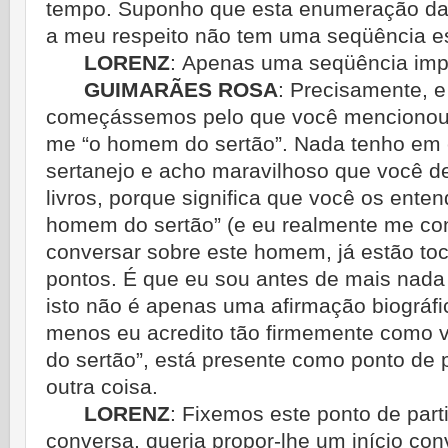
tempo. Suponho que esta enumeração das
a meu respeito não tem uma seqüência est
LORENZ
:
Apenas uma seqüência impr
GUIMARÃES ROSA
:
Precisamente, e 
começássemos pelo que você mencionou
me “o homem do sertão”. Nada tenho em c
sertanejo e acho maravilhoso que você d
livros, porque significa que você os ent
homem do sertão” (e eu realmente me co
conversar sobre este homem, já estão to
pontos. É que eu sou antes de mais nada
isto não é apenas uma afirmação biográfi
menos eu acredito tão firmemente como 
do sertão”, está presente como ponto de 
outra coisa.
LORENZ
:
Fixemos este ponto de part
conversa, queria propor-lhe um início conv