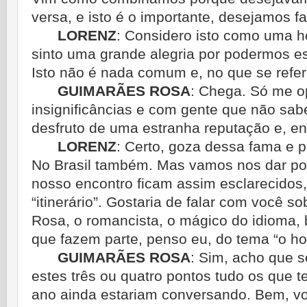
versa, e isto é o importante, desejamos f
LORENZ
:
Considero isto como uma ho
sinto uma grande alegria por podermos est
Isto não é nada comum e, no que se refer
GUIMARÃES ROSA
:
Chega. Só me o
insignificâncias e com gente que não sab
desfruto de uma estranha reputação e, entr
LORENZ
:
Certo, goza dessa fama e p
No Brasil também. Mas vamos nos dar por 
nosso encontro ficam assim esclarecidos
“itinerário”. Gostaria de falar com você so
Rosa, o romancista, o mágico do idioma,
que fazem parte, penso eu, do tema “o ho
GUIMARÃES ROSA
:
Sim, acho que s
estes três ou quatro pontos tudo os que t
ano ainda estariam conversando. Bem, v