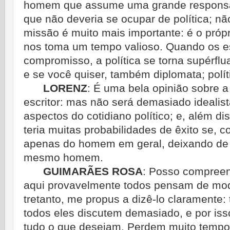
homem que assume uma grande responsabil
que não deveria se ocupar de política; nã
missão é muito mais importante: é o própr
nos toma um tempo valioso. Quando os es
compromisso, a política se torna su­pérflu
e se você quiser, também di­plomata; polít
LORENZ
:
É uma bela opinião sobre a
escritor: mas não será demasiado idealist
aspectos do cotidiano político; e, além d
teria muitas probabilidades de êxito se, c
apenas do homem em geral, deixando de l
mesmo homem.
GUIMARÃES ROSA
:
Posso compreen
aqui provavelmente todos pensam de mod
tretanto, me propus a dizê-lo claramente
todos eles discutem demasiado, e por iss
tudo o que desejam. Perdem muito tempo