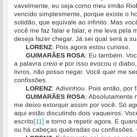
vavelmente, eu seja como meu irmão Riob
vencido simplesmente, porque existe o h
solidão, que equivale ao infinito. Mas voc
você me faz falar e falar, e me leva pel
deseja fazer chegar. Já sei qual será a s
LORENZ
:
Pois agora estou curioso.
GUIMARÃES ROSA
:
Eu também. Voc
a palavra
creio
e por isso evocou o diabo
livros, não posso negar. Você quer me sed
confissões.
LORENZ
:
Adivinhou. Pois então, por 
GUIMARÃES ROSA
:
Absolutamente n
me deixo extorquir assim por você. Só ago
aqui estão discutindo dois vaqueiros. Voc
escrito
[11]
e torno a repetir agora. E quan
ou há cabeças quebradas ou confissões. 