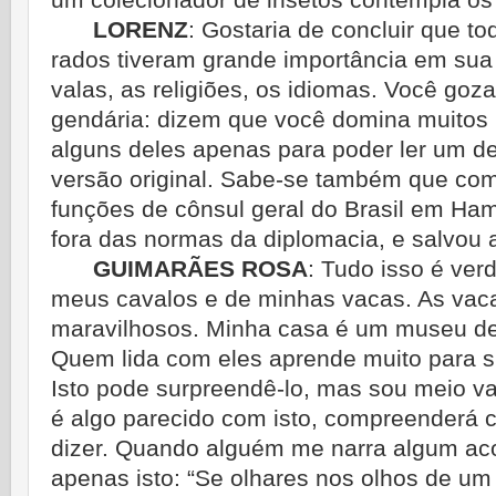
um colecionador de insetos contempla os
LORENZ
:
Gostaria de concluir que t
rados tiveram grande importância em sua 
valas, as religiões, os idiomas. Você go
gendária: dizem que você domina muitos 
alguns deles apenas para poder ler um d
versão original. Sabe-se também que co
funções de cônsul geral do Brasil em Ham
fora das normas da diplomacia, e salvou a 
GUIMARÃES ROSA
:
Tudo isso é ver
meus cavalos e de minhas vacas. As vaca
maravilhosos. Minha casa é um museu de 
Quem lida com eles aprende muito para su
Isto pode surpreendê-lo, mas sou meio 
é algo parecido com isto, compreenderá c
dizer. Quando alguém me narra algum aco
apenas isto: “Se olhares nos olhos de um 