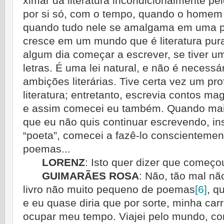
ximar da literatura incondicionalmente pel
por si só, com o tempo, quando o homem
quando tudo nele se amalgama em uma p
cresce em um mundo que é literatura pura,
algum dia começar a escrever, se tiver um
letras. É uma lei natural, e não é necessár
ambições literárias. Tive certa vez um pr
literatura; entretanto, escrevia contos ma
e assim comecei eu também. Quando mai
que eu não quis continuar escrevendo, ins
“poeta”, comecei a fazê-lo conscientement
poemas...
LORENZ
:
Isto quer dizer que começou
GUIMARÃES ROSA
:
Não, tão mal não
livro não muito pequeno de poemas
[6]
, q
e eu quase diria que por sorte, minha carr
ocupar meu tempo. Viajei pelo mundo, con