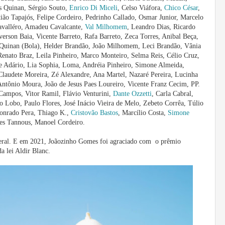
os Quinan, Sérgio Souto,
Enrico Di Miceli
, Celso Viáfora,
Chico César
,
ião Tapajós, Felipe Cordeiro, Pedrinho Callado, Osmar Junior, Marcelo
avalléro, Amadeu Cavalcante,
Val Milhomem
, Leandro Dias, Ricardo
erson Baia, Vicente Barreto, Rafa Barreto, Zeca Torres, Anibal Beça,
Quinan (Bola), Helder Brandão, João Milhomem, Leci Brandão, Vânia
enato Braz, Leila Pinheiro, Marco Monteiro, Selma Reis, Célio Cruz,
se Adário, Lia Sophia, Loma, Andréia Pinheiro, Simone Almeida,
 Claudete Moreira, Zé Alexandre, Ana Martel, Nazaré Pereira, Lucinha
Antônio Moura, João de Jesus Paes Loureiro, Vicente Franz Cecim, PP.
Campos, Vitor Ramil, Flávio Venturini,
Dante Ozzetti
, Carla Cabral,
Lobo, Paulo Flores, José Inácio Vieira de Melo, Zebeto Corrêa, Túlio
onrado Pera, Thiago K.,
Cristovão Bastos
, Marcílio Costa,
Simone
res Tannous, Manoel Cordeiro.
ral. E e
m 2021, Joãozinho Gomes foi agraciado com
o prêmio
a lei Aldir Blanc.