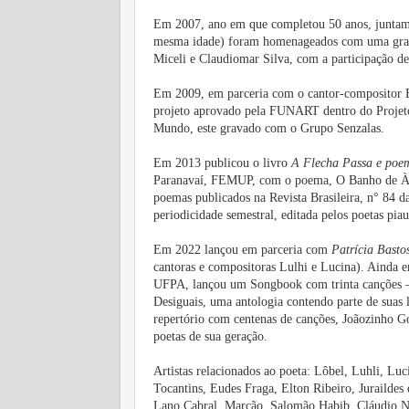
Em 2007, ano em que completou 50 anos, juntam
mesma idade) foram homenageados com uma grande
Miceli e Claudiomar Silva, com a participação d
Em 2009, em parceria com o cantor-compositor 
projeto aprovado pela FUNART dentro do Projet
Mundo, este gravado com o Grupo Senzalas.
Em 2013 publicou o livro
A Flecha Passa e poem
Paranavaí, FEMUP, com o poema, O Banho de Àpa
poemas publicados na Revista Brasileira, n° 84 d
periodicidade semestral, editada pelos poetas pi
Em 2022 lançou em parceria com
Patrícia Basto
cantoras e compositoras Lulhi e Lucina). Ainda
UFPA, lançou um Songbook com trinta canções – 
Desiguais, uma antologia contendo parte de suas l
repertório com centenas de canções, Joãozinho Go
poetas de sua geração.
Artistas relacionados ao poeta: Lôbel, Luhli, Lu
Tocantins, Eudes Fraga, Elton Ribeiro, Jurailde
Lano Cabral, Marcão, Salomão Habib, Cláudio N