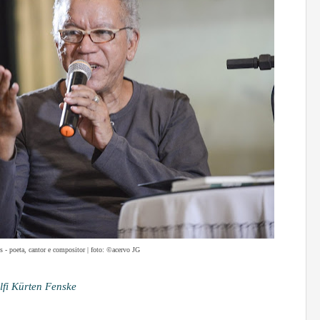
- poeta, cantor e compositor | foto: ©acervo JG
lfi Kürten Fenske