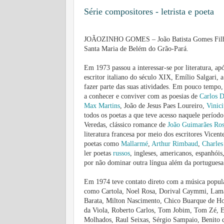
Série compositores - letrista e poeta
JOÃOZINHO GOMES – João Batista Gomes Filho –
Santa Maria de Belém do Grão-Pará.
Em 1973 passou a interessar-se por literatura, a
escritor italiano do século XIX, Emílio Salgari, a 
fazer parte das suas atividades. Em pouco tempo, 
a conhecer e conviver com as poesias de
Carlos 
Max Martins
, João de Jesus Paes Loureiro,
Vinic
todos os poetas a que teve acesso naquele períod
Veredas, clássico romance de
João Guimarães Ro
literatura francesa por meio dos escritores Vice
poetas como
Mallarmé
,
Arthur Rimbaud
,
Charles
ler poetas
russos
, ingleses, americanos, espanhóis
por não dominar outra língua além da portugues
Em 1974 teve contato direto com a música popula
como Cartola, Noel Rosa, Dorival Caymmi, Lamar
Barata, Milton Nascimento, Chico Buarque de Hol
da Viola, Roberto Carlos, Tom Jobim, Tom Zé, El
Molhados, Raul Seixas, Sérgio Sampaio, Benito d