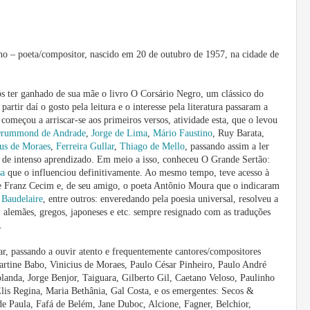
 poeta/compositor, nascido em 20 de outubro de 1957, na cidade de
pós ter ganhado de sua mãe o livro O Corsário Negro, um clássico do
partir daí o gosto pela leitura e o interesse pela literatura passaram a
começou a arriscar-se aos primeiros versos, atividade esta, que o levou
Drummond de Andrade
,
Jorge de Lima
,
Mário Faustino
, Ruy Barata,
ius de Moraes
,
Ferreira Gullar
,
Thiago de Mello
, passando assim a ler
o de intenso aprendizado. Em meio a isso, conheceu O Grande Sertão:
sa
que o influenciou definitivamente. Ao mesmo tempo, teve acesso à
nte Franz Cecim e, de seu amigo, o poeta Antônio Moura que o indicaram
 Baudelaire
, entre outros: enveredando pela poesia universal, resolveu a
, alemães, gregos, japoneses e etc. sempre resignado com as traduções
a.
r, passando a ouvir atento e frequentemente cantores/compositores
tine Babo, Vinicius de Moraes, Paulo César Pinheiro, Paulo André
anda, Jorge Benjor, Taiguara, Gilberto Gil, Caetano Veloso, Paulinho
is Regina, Maria Bethânia, Gal Costa, e os emergentes: Secos &
e Paula, Fafá de Belém, Jane Duboc, Alcione, Fagner, Belchior,