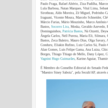
Paulo Fraga, Rafael Altério, Ziza Padilha, Marc
Lula Barbosa, Natan Marques, Vital Lima, Sebast
Sirotheau, Aldo Moreira, Zé Miguel, Pedrinho C
Iraguani, Vicente Moura, Marcelo Schneider, Clév
Márcio Farias, Mário Mouzinho, Marco Antônio 
Bastos,
Socorro Lira
, Moska, Geraldo Azevedo, R
Dominguinhos,
Patrícia Bastos
, Ná Ozzetti, Dey
Ângela Carlos, Nell Pureza, Maria Eli, Silmara,
Bastos, Zeca Baleiro, Mauro Dias, Olga Savary, 
Conduru, Eliakin Rufino, Luiz Carlos Sá, Paulo 
Alan Gomes, Luis Felipe Gama, Ana Luiza, Chico 
Borges, Thiago Thiago de Mello, Dany López, C
Vagnini Hugo Guimarães
, Karine Aguiar, Thami
É Membro do Conselho Editorial do Senado Fede
"Maestro Siney Saboia", pela Secult/AP, através d