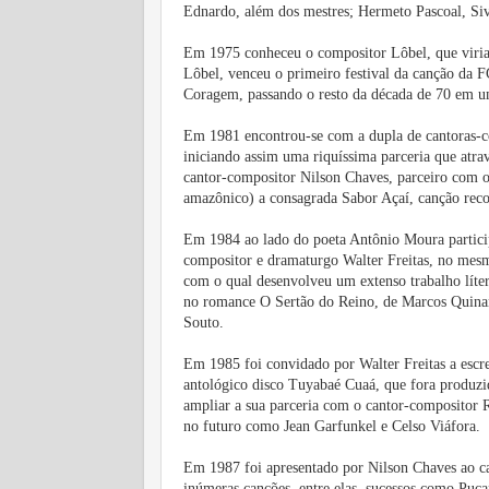
Ednardo, além dos mestres; Hermeto Pascoal, Si
Em 1975 conheceu o compositor Lôbel, que viria 
Lôbel, venceu o primeiro festival da canção da 
Coragem, passando o resto da década de 70 em um
Em 1981 encontrou-se com a dupla de cantoras-co
iniciando assim uma riquíssima parceria que atr
cantor-compositor Nilson Chaves, parceiro com o
amazônico) a consagrada Sabor Açaí, canção rec
Em 1984 ao lado do poeta Antônio Moura particip
compositor e dramaturgo Walter Freitas, no mesm
com o qual desenvolveu um extenso trabalho líte
no romance O Sertão do Reino, de Marcos Quina
Souto.
Em 1985 foi convidado por Walter Freitas a escre
antológico disco Tuyabaé Cuaá, que fora produz
ampliar a sua parceria com o cantor-compositor R
no futuro como Jean Garfunkel e Celso Viáfora.
Em 1987 foi apresentado por Nilson Chaves ao ca
inúmeras canções, entre elas, sucessos como Puç