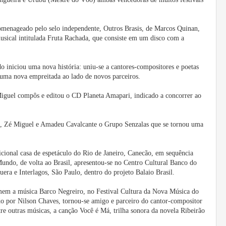
menageado pelo selo independente, Outros Brasis, de Marcos Quinan,
usical intitulada Fruta Rachada, que consiste em um disco com a
iniciou uma nova história: uniu-se a cantores-compositores e poetas
 uma nova empreitada ao lado de novos parceiros.
uel compôs e editou o CD Planeta Amapari, indicado a concorrer ao
Zé Miguel e Amadeu Cavalcante o Grupo Senzalas que se tornou uma
cional casa de espetáculo do Rio de Janeiro, Canecão, em sequência
undo, de volta ao Brasil, apresentou-se no Centro Cultural Banco do
uera e Interlagos, São Paulo, dentro do projeto Balaio Brasil.
em a música Barco Negreiro, no Festival Cultura da Nova Música do
do por Nilson Chaves, tornou-se amigo e parceiro do cantor-compositor
e outras músicas, a canção Você é Má, trilha sonora da novela Ribeirão