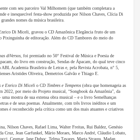
ente com seu parceiro Val Milhomem (que também completara a
 e inesquecível festa-show produzida por Nilson Chaves, Clícia Di
e grandes nomes da música brasileira.
Enrico Di Miceli, gravou o CD Amazônica Elegância fruto de um
o Pixinguinha de editoração. Além do CD Tambores do meio do
as diVersos
, foi premiado no 50° Festival de Música e Poesia de
cam, do livro em construção, Sendas de Ápacam, do qual teve cinco
a ABL Academia Brasileira de Letras e, pela Revista Acrobata, n° 5,
auienses Aristides Oliveira, Demetrios Galvão e Thiago E.
s e Enrico Di Miceli
o CD
Timbres e Temperos
(obra que homenageia as
 em 2022, por meio do Projeto musical, “Songbook da Amazônia”, da
uma mostra de sua extensa obra musical – e o livro Semelhanças
etras e de seus poemas. Atualmente, com três livros inéditos e um
mes é reconhecido pela crítica como um dos mais atuantes e criativos
cina, Nilson Chaves, Rafael Lima, Walter Freitas, Rui Baldez, Genésio
s da Cruz, Jean Garfunkel, Mário Moraes, Marco André, Cláudio Lobato,
ucci, Ceumar, Jane Duboc, Telma Tavares, Marta Strauss, Madan,