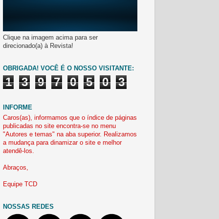
Clique na imagem acima para ser
direcionado(a) à Revista!
OBRIGADA! VOCÊ É O NOSSO VISITANTE:
1
3
9
7
0
5
0
3
INFORME
Caros(as), informamos que o índice de páginas
publicadas no site encontra-se no menu
"Autores e temas" na aba superior. Realizamos
a mudança para dinamizar o site e melhor
atendê-los.
Abraços,
Equipe TCD
NOSSAS REDES