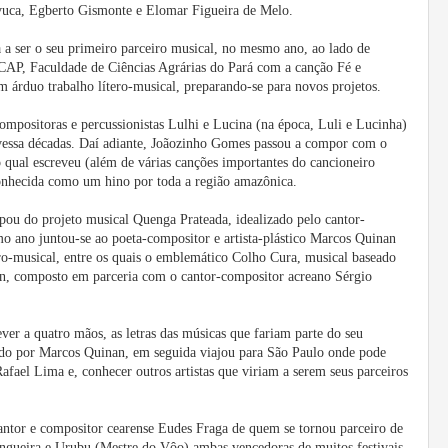
vuca, Egberto Gismonte e Elomar Figueira de Melo.
a ser o seu primeiro parceiro musical, no mesmo ano, ao lado de
FCAP, Faculdade de Ciências Agrárias do Pará com a canção Fé e
 árduo trabalho lítero-musical, preparando-se para novos projetos.
mpositoras e percussionistas Lulhi e Lucina (na época, Luli e Lucinha)
avessa décadas. Daí adiante, Joãozinho Gomes passou a compor com o
 qual escreveu (além de várias canções importantes do cancioneiro
onhecida como um hino por toda a região amazônica.
ou do projeto musical Quenga Prateada, idealizado pelo cantor-
o ano juntou-se ao poeta-compositor e artista-plástico Marcos Quinan
ro-musical, entre os quais o emblemático Colho Cura, musical baseado
n, composto em parceria com o cantor-compositor acreano Sérgio
ver a quatro mãos, as letras das músicas que fariam parte do seu
ido por Marcos Quinan, em seguida viajou para São Paulo onde pode
afael Lima e, conhecer outros artistas que viriam a serem seus parceiros
ntor e compositor cearense Eudes Fraga de quem se tornou parceiro de
angueira e Urubu (Mestre do Vôo) ambas vencedoras de muitos festivais