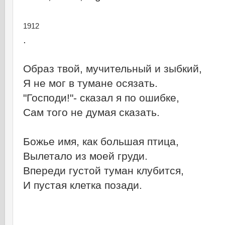
1912
.
Образ твой, мучительный и зыбкий,
Я не мог в тумане осязать.
"Господи!"- сказал я по ошибке,
Сам того не думая сказать.
Божье имя, как большая птица,
Вылетало из моей груди.
Впереди густой туман клубится,
И пустая клетка позади.