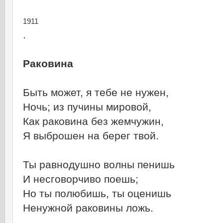
1911
.
Раковина
Быть может, я тебе не нужен,
Ночь; из пучины мировой,
Как раковина без жемчужин,
Я выброшен на берег твой.
Ты равнодушно волны пенишь
И несговорчиво поешь;
Но ты полюбишь, ты оценишь
Ненужной раковины ложь.