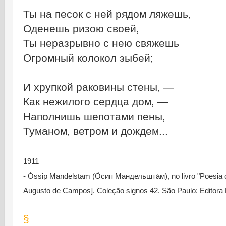
Ты на песок с ней рядом ляжешь,
Оденешь ризою своей,
Ты неразрывно с нею свяжешь
Огромный колокол зыбей;
И хрупкой раковины стены, —
Как нежилого сердца дом, —
Наполнишь шепотами пены,
Туманом, ветром и дождем...
1911
- Óssip Mandelstam (О́сип Мандельшта́м), no livro "Poesia 
Augusto de Campos]. Coleção signos 42. São Paulo: Editora 
§