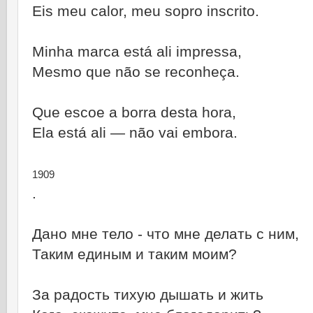
Eis meu calor, meu sopro inscrito.
Minha marca está ali impressa,
Mesmo que não se reconheça.
Que escoe a borra desta hora,
Ela está ali ― não vai embora.
1909
.
Дано мне тело - что мне делать с ним,
Таким единым и таким моим?
За радость тихую дышать и жить