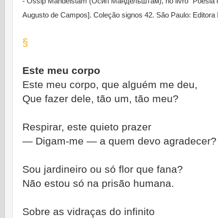
- Óssip Mandelstam (О́сип Мандельшта́м), no livro "Poesia 
Augusto de Campos]. Coleção signos 42. São Paulo: Editora 
§
Este meu corpo
Este meu corpo, que alguém me deu,
Que fazer dele, tão um, tão meu?
Respirar, este quieto prazer
― Digam-me ― a quem devo agradecer?
Sou jardineiro ou só flor que fana?
Não estou só na prisão humana.
Sobre as vidraças do infinito