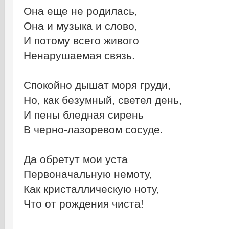
Она еще не родилась,
Она и музыка и слово,
И потому всего живого
Ненарушаемая связь.
Спокойно дышат моря груди,
Но, как безумный, светел день,
И пены бледная сирень
В черно-лазоревом сосуде.
Да обретут мои уста
Первоначальную немоту,
Как кристаллическую ноту,
Что от рождения чиста!