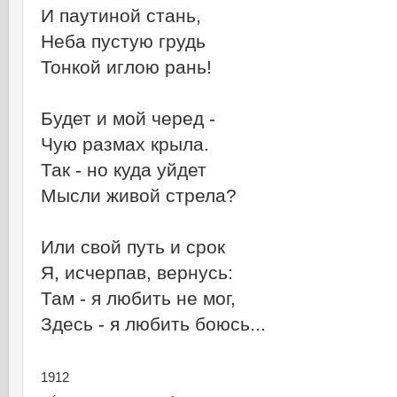
И паутиной стань,
Неба пустую грудь
Тонкой иглою рань!
Будет и мой черед -
Чую размах крыла.
Так - но куда уйдет
Мысли живой стрела?
Или свой путь и срок
Я, исчерпав, вернусь:
Там - я любить не мог,
Здесь - я любить боюсь...
1912