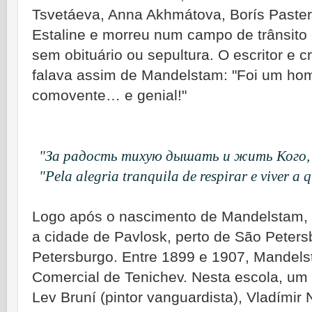
Tsvetáeva, Anna Akhmátova, Borís Paster
Estaline e morreu num campo de trânsito es
sem obituário ou sepultura. O escritor e crí
falava assim de Mandelstam: "Foi um h
comovente… e genial!"
"За радость тихую дышать и жить Кого,
"Pela alegria tranquila de respirar e viver a
Logo após o nascimento de Mandelstam, 
a cidade de Pavlosk, perto de São Peters
Petersburgo. Entre 1899 e 1907, Mandel
Comercial de Tenichev. Nesta escola, um
Lev Bruní (pintor vanguardista), Vladímir 