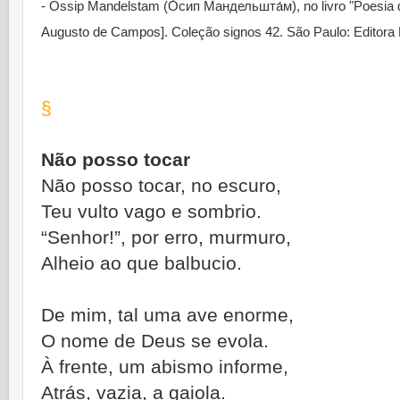
- Óssip Mandelstam (О́сип Мандельшта́м), no livro "Poesia 
Augusto de Campos]. Coleção signos 42. São Paulo: Editora 
§
Não posso tocar
Não posso tocar, no escuro,
Teu vulto vago e sombrio.
“Senhor!”, por erro, murmuro,
Alheio ao que balbucio.
De mim, tal uma ave enorme,
O nome de Deus se evola.
À frente, um abismo informe,
Atrás, vazia, a gaiola.