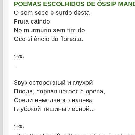
POEMAS ESCOLHIDOS DE ÓSSIP MAN
O som seco e surdo desta
Fruta caindo
No murmúrio sem fim do
Oco silêncio da floresta.
1908
.
Звук осторожный и глухой
Плода, сорвавшегося с древа,
Среди немолчного напева
Глубокой тишины лесной...
1908