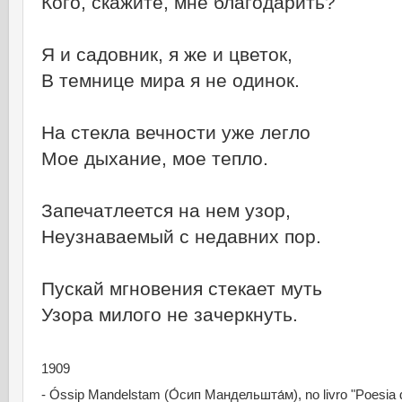
Кого, скажите, мне благодарить?
Я и садовник, я же и цветок,
В темнице мира я не одинок.
На стекла вечности уже легло
Мое дыхание, мое тепло.
Запечатлеется на нем узор,
Неузнаваемый с недавних пор.
Пускай мгновения стекает муть
Узора милого не зачеркнуть.
1909
- Óssip Mandelstam (О́сип Мандельшта́м), no livro "Poesia 