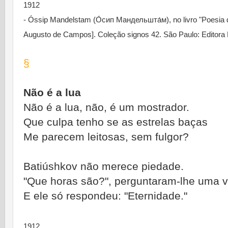
1912
- Óssip Mandelstam (О́сип Мандельшта́м), no livro "Poesia 
Augusto de Campos]. Coleção signos 42. São Paulo: Editora 
§
Não é a lua
Não é a lua, não, é um mostrador.
Que culpa tenho se as estrelas baças
Me parecem leitosas, sem fulgor?
Batiúshkov não merece piedade.
"Que horas são?", perguntaram-lhe uma v
E ele só respondeu: "Eternidade."
1912