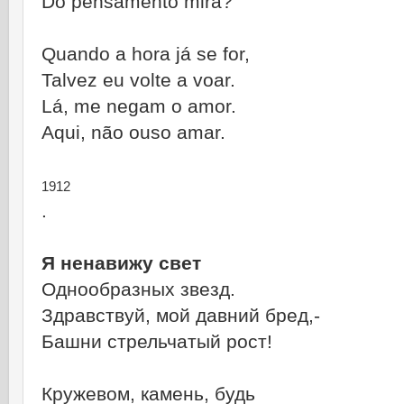
Do pensamento mira?
Quando a hora já se for,
Talvez eu volte a voar.
Lá, me negam o amor.
Aqui, não ouso amar.
1912
.
Я ненавижу свет
Однообразных звезд.
Здравствуй, мой давний бред,-
Башни стрельчатый рост!
Кружевом, камень, будь