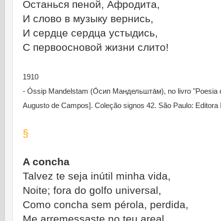
Останься пеной, Афродита,
И слово в музыку вернись,
И сердце сердца устыдись,
С первоосновой жизни слито!
1910
- Óssip Mandelstam (О́сип Мандельшта́м), no livro "Poesia 
Augusto de Campos]. Coleção signos 42. São Paulo: Editora 
§
A concha
Talvez te seja inútil minha vida,
Noite; fora do golfo universal,
Como concha sem pérola, perdida,
Me arremessaste no teu areal.