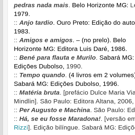
pedras nada mais
.
Belo Horizonte
MG:
L
1979.
::
Anjo tardio
. Ouro Preto: Edição do auto
1983.
::
Amigos
e
amigos
. – (no prelo)
. Belo
Horizonte MG:
Editora Luis Daré, 1986.
::
Bené para flauta e Murilo
.
Sabará
MG:
Edições Dubolso,
1990.
::
Tempo quando
.
(4 livros em 2 volumes
Sabará
MG: Edições Dubolso, 1996
.
::
Matéria bruta
. [prefácio Dulce Maria V
Mindlin]. São Paulo: Editora Altana, 2006,
::
Per Augusto e Machina
.
São Paulo:
Ed
::
Há, se eu fosse Maradona!
.
[versão e
Rizzi
]. Edição bilíngue.
Sabará
MG: Ediçõ