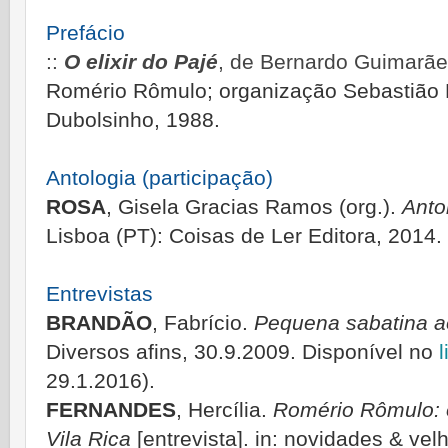
P
refácio
::
O elixir do Pajé
, de Bernardo Guimarã
Romério Rômulo; organização Sebastião
Dubolsinho, 1988.
Antologia (partici
pação)
ROSA
, Gisela Gracias Ramos (org.).
Anto
Lisboa (PT): Coisas de Ler Editora, 2014.
Entrevistas
BRANDÃO
, Fabrício.
Pequena sabatina ao
Diversos afins, 30.9.2009. Disponível no
l
29.1.2016).
FERNANDES
, Hercília.
Romério Rômulo: 
Vila Rica
[entrevista]. in: novidades & velh