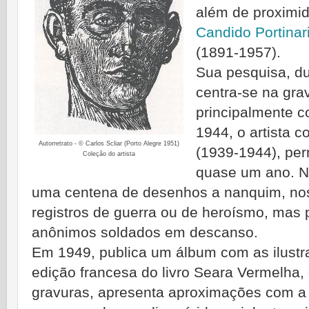
além de proximi
Candido Portinar
(1891-1957).
Sua pesquisa, d
centra-se na gra
principalmente co
1944, o artista 
Autorretrato - © Carlos Scliar (Porto Alegre 1951)
(1939-1944), per
Coleção do artista
quase um ano. Ne
uma centena de desenhos a nanquim, nos
registros de guerra ou de heroísmo, mas
anônimos soldados em descanso.
Em 1949, publica um álbum com as ilustra
edição francesa do livro Seara Vermelha
gravuras, apresenta aproximações com a 