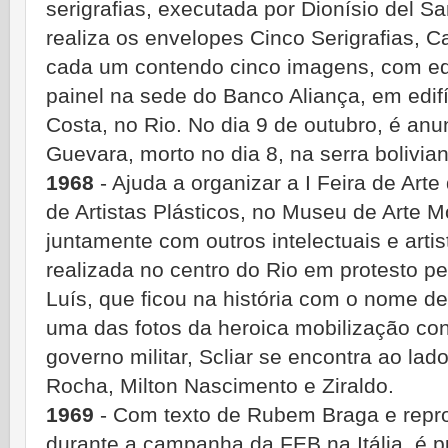
serigrafias, executada por Dionísio del S
realiza os envelopes Cinco Serigrafias, Cai
cada um contendo cinco imagens, com ed
painel na sede do Banco Aliança, em edifí
Costa, no Rio. No dia 9 de outubro, é an
Guevara, morto no dia 8, na serra bolivian
1968
- Ajuda a organizar a I Feira de Art
de Artistas Plásticos, no Museu de Arte M
juntamente com outros intelectuais e arti
realizada no centro do Rio em protesto p
Luís, que ficou na história com o nome d
uma das fotos da heroica mobilização co
governo militar, Scliar se encontra ao lad
Rocha, Milton Nascimento e Ziraldo.
1969
- Com texto de Rubem Braga e repro
durante a campanha da FEB na Itália, é 