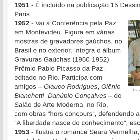
1951
- É incluído na publicação 15 Dessin
Paris.
1952
- Vai à Conferência pela Paz
em Montevidéu. Figura em várias
mostras de gravadores gaúchos, no
Brasil e no exterior. Integra o álbum
Gravuras Gaúchas (1950-1952),
Prêmio Pablo Picasso da Paz,
editado no Rio. Participa com
amigos –
Glauco Rodrigues
,
Glênio
Os q
Bianchetti
,
Danúbio Gonçalves
– do
Salão de Arte Moderna, no Rio,
com obras “hors concours”, defendendo a d
“A liberdade nasce do conhecimento”, es
1953
- Ilustra o romance Seara Vermelha