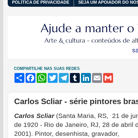
POLÍTICA DE PRIVACIDADE
SEJA UM APOIADOR DO NO
COMPARTILHE NAS SUAS REDES
S
F
W
T
T
T
L
E
G
h
a
h
w
e
u
i
m
m
a
c
a
i
l
m
n
a
a
r
e
t
t
e
b
k
i
i
e
b
s
t
g
l
e
l
l
Carlos Scliar - série pintores bra
o
A
e
r
r
d
o
p
r
a
I
k
p
m
n
Carlos Scliar
(Santa Maria, RS, 21 de ju
de 1920 - Rio de Janeiro, RJ, 28 de abril 
2001). Pintor, desenhista, gravador,