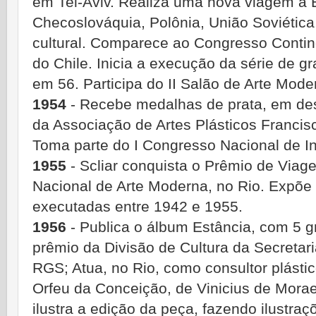
em Tel-Aviv. Realiza uma nova viagem a E
Checoslováquia, Polônia, União Soviétic
cultural. Comparece ao Congresso Contin
do Chile. Inicia a execução da série de g
em 56. Participa do II Salão de Arte Mode
1954
- Recebe medalhas de prata, em des
da Associação de Artes Plásticos Francis
Toma parte do I Congresso Nacional de In
1955
- Scliar conquista o Prêmio de Viag
Nacional de Arte Moderna, no Rio. Expõe
executadas entre 1942 e 1955.
1956
- Publica o álbum Estância, com 5 g
prêmio da Divisão de Cultura da Secretar
RGS; Atua, no Rio, como consultor plástic
Orfeu da Conceição, de Vinicius de Morae
ilustra a edição da peça, fazendo ilustra