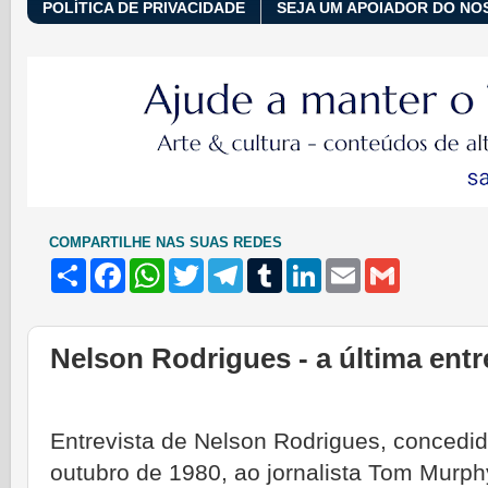
POLÍTICA DE PRIVACIDADE
SEJA UM APOIADOR DO NO
COMPARTILHE NAS SUAS REDES
S
F
W
T
T
T
L
E
G
h
a
h
w
e
u
i
m
m
a
c
a
i
l
m
n
a
a
r
e
t
t
e
b
k
i
i
e
b
s
t
g
l
e
l
l
Nelson Rodrigues - a última entr
o
A
e
r
r
d
o
p
r
a
I
k
p
m
n
Entrevista de Nelson Rodrigues, concedi
outubro de 1980, ao jornalista Tom Murph