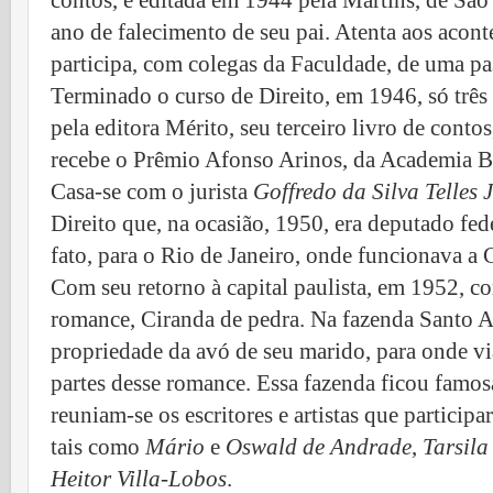
contos, é editada em 1944 pela Martins, de Sã
ano de falecimento de seu pai. Atenta aos acont
participa, com colegas da Faculdade, de uma pa
Terminado o curso de Direito, em 1946, só três 
pela editora Mérito, seu terceiro livro de conto
recebe o Prêmio Afonso Arinos, da Academia Bra
Casa-se com o jurista
Goffredo da Silva Telles J
Direito que, na ocasião, 1950, era deputado fed
fato, para o Rio de Janeiro, onde funcionava a 
Com seu retorno à capital paulista, em 1952, c
romance, Ciranda de pedra. Na fazenda Santo A
propriedade da avó de seu marido, para onde vi
partes desse romance. Essa fazenda ficou famosa
reuniam-se os escritores e artistas que partic
tais como
Mário
e
Oswald de Andrade
,
Tarsil
Heitor Villa-Lobos
.