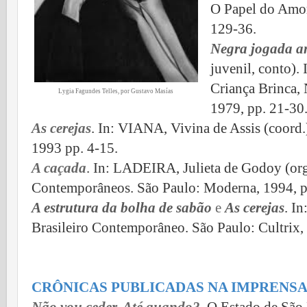
O Papel do Amor
129-36.
Negra jogada a
juvenil, conto).
Criança Brinca, 
Lygia Fagundes Telles, por Gustavo Masías
1979, pp. 21-30
As cerejas
. In: VIANA, Vivina de Assis (coord.
1993 pp. 4-15.
A caçada
. In: LADEIRA, Julieta de Godoy (org
Contemporâneos. São Paulo: Moderna, 1994, p
A estrutura da bolha de sabão
e
As cerejas
. I
Brasileiro Contemporâneo. São Paulo: Cultrix, 
CRÔNICAS PUBLICADAS NA IMPRENS