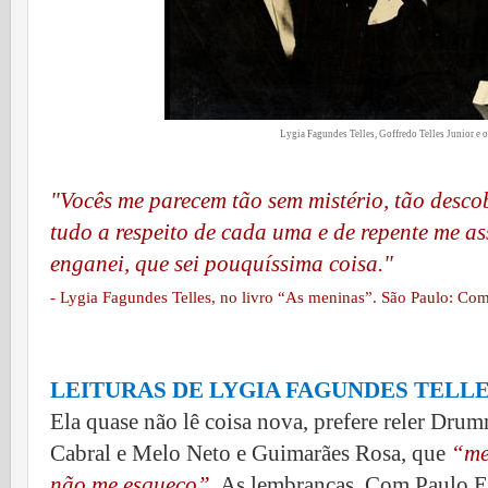
Lygia Fagundes Telles, Goffredo Telles Junior e 
"Vocês me parecem tão sem mistério, tão descob
tudo a respeito de cada uma e de repente me 
enganei, que sei pouquíssima coisa."
- Lygia Fagundes Telles,
no livro “As meninas”. São Paulo: Com
LEITURAS DE LYGIA FAGUNDES TELL
Ela quase não lê coisa nova, prefere reler Dr
Cabral e Melo Neto e Guimarães Rosa, que
“me
não me esqueço”
.
As lembranças. Com Paulo Em