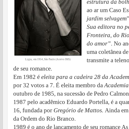
estrutura da bol
ao ar um Caso Es
jardim selvagem
"
Sua editora no p
Fronteira, do Ri
do amor”
. No an
uma coletânea de
transmite a telen
Lygia, em 1954, São Paulo (Acervo IMS)
de seu romance.
Em 1982 é
eleita para a cadeira 28 da Academ
por 32 votos a 7.
É
eleita
membro da
Academia 
outubro de 1985, na sucessão de Pedro Calmon
1987 pelo acadêmico Eduardo Portella
,
é a qua
16,
fundada por
Gregório de Mattos.
Ainda em 
da Ordem do Rio Branco.
1989 é o ano de lançamento de seu romance As