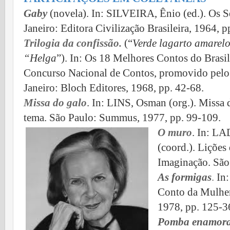
Gaby
(novela). In: SILVEIRA, Ênio (ed.). Os S
Janeiro: Editora Civilização Brasileira, 1964, p
Trilogia da confissão.
(“
Verde lagarto amarel
“Helga
”). In: Os 18 Melhores Contos do Brasil
Concurso Nacional de Contos, promovido pelo
Janeiro: Bloch Editores, 1968, pp. 42-68.
Missa do galo
. In: LINS, Osman (org.). Missa
tema. São Paulo: Summus, 1977, pp. 99-109.
O muro
. In: LA
(coord.). Lições
Imaginação. São 
As formigas
.
In:
Conto da Mulher 
1978, pp. 125-3
Pomba enamor