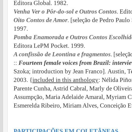
Editora Global. 1982.
Venha Ver o Pôr-do-sol e Outros Contos
. Edit
Oito Contos de Amor
. [seleção de Pedro Paulo
1997.
Pomba Enamorada e Outros Contos Escolhid
Editora LePM Pocket. 1999.
A confissão de Leontina e fragmentos
. [seleç
::
Fourteen female voices from Brazil: interv
Szoka; introduction by Jean Franco]
.
Austin, T
2003. {
included in this anthology
: Nélida Piño
Parente Cunha, Astrid Cabral, Marly de Oliveira
Assumpção, Maria Adelaide Amaral, Myriam C
Esmerelda Ribeiro, Miriam Alves, Conceição Eva
PARTICIPAÇÕES EM COLETÂNEAS