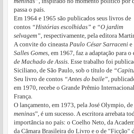
meninas”
, inspirado no momento político por 
passa o país.
Em 1964 e 1965 são publicados seus livros de
contos
“Histórias escolhidas”
e
“O jardim
selvagem”
, respectivamente, pela editora Marti
A convite do cineasta
Paulo César Sarraceni
e 
Salles Gomes
, em 1967, faz a adaptação para 
de Machado de Assis
. Esse trabalho foi public
Siciliano, de São Paulo, sob o título de
“Capit
Seu livro de contos
“Antes do baile”,
publicado
em 1970, recebe o Grande Prêmio Internacional
França.
O lançamento, em 1973, pela José Olympio, de 
meninas
”, é um sucesso. A escritora arrebata to
importância no país: o Coelho Neto, da Academia
da Câmara Brasileira do Livro e o de "Ficção" d