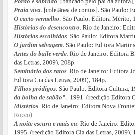
Porão e sobrado
.
[bancado pelo pai da autora],
Praia viva
.
[coletânea de contos]. São Paulo: E
O cacto vermelho
.
São Paulo: Editora Mérito, 
Histórias do desencontro
. Rio de Janeiro: Edi
Histórias escolhidas
.
São Paulo: Editora Marti
O jardim selvagem
.
São Paulo: Editora Martins
Antes do baile verde
.
Rio de Janeiro: Editora 
das Letras, 2009), 208p.
Seminário dos ratos
.
Rio de Janeiro: Editora J
Editora Cia das Letras, 2009), 184p.
Filhos pródigos
.
São Paulo: Editora Cultura, 
da bolha de sabão”
.
1991.
(
reedição Editora C
Mistérios
.
Rio de Janeiro: Editora Nova Fronte
Rocco)
A noite escura e mais eu
.
Rio de Janeiro: Edito
1995.
(
reedição Editora Cia das Letras, 2009), 