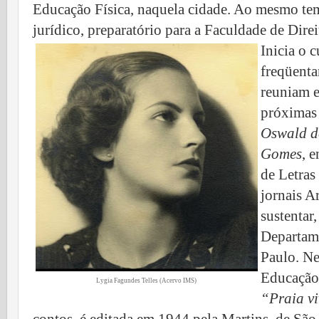
Educação Física, naquela cidade. Ao mesmo tem
jurídico, preparatório para a Faculdade de Dire
Inicia o 
freqüenta
reuniam em
próximas 
Oswald d
Gomes
, 
de Letras
jornais A
sustentar
Departam
Paulo. Ne
Educação 
Lygia Fagundes Telles (Acervo IMS)
“Praia v