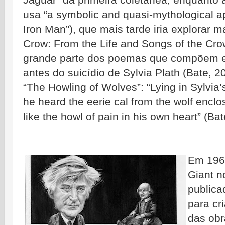
Jaguar” da primeira coletânea, enquanto a
usa “a symbolic and quasi-mythological a
Iron Man”), que mais tarde iria explorar
Crow: From the Life and Songs of the Cro
grande parte dos poemas que compõem es
antes do suicídio de Sylvia Plath (Bate, 
“The Howling of Wolves”: “Lying in Sylvia’
he heard the eerie cal from the wolf encl
like the howl of pain in his own heart” (B
Em 1968
Giant n
publica
para cr
das ob