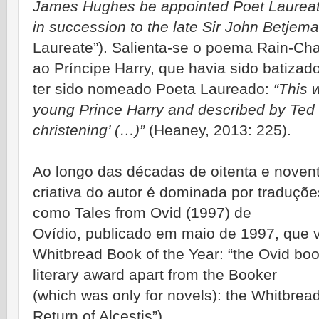
James Hughes be appointed Poet Laureate
in succession to the late Sir John Betjem
Laureate”). Salienta-se o poema Rain-Cha
ao Príncipe Harry, que havia sido batiza
ter sido nomeado Poeta Laureado:
“This 
young Prince Harry and described by Ted as
christening’ (…)”
(Heaney, 2013: 225).
Ao longo das décadas de oitenta e noven
criativa do autor é dominada por traduçõe
como Tales from Ovid (1997) de
Ovídio, publicado em maio de 1997, que 
Whitbread Book of the Year: “the Ovid boo
literary award apart from the Booker
(which was only for novels): the Whitbrea
Return of Alcestis”).