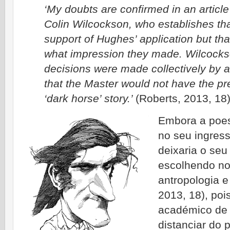
‘My doubts are confirmed in an artic
Colin Wilcockson, who establishes th
support of Hughes’ application but that
what impression they made. Wilcockso
decisions were made collectively by a
that the Master would not have the pr
‘dark horse’ story.’
(Roberts, 2013, 18
Embora a poesi
no seu ingres
deixaria o se
escolhendo no
antropologia e
2013, 18), poi
académico de l
distanciar do p