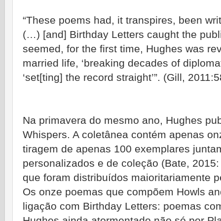
“These poems had, it transpires, been wr
(…) [and] Birthday Letters caught the publi
seemed, for the first time, Hughes was reve
married life, ‘breaking decades of diplomati
‘set[ting] the record straight’”. (Gill, 2011:5
Na primavera do mesmo ano, Hughes publ
Whispers. A coletânea contém apenas on
tiragem de apenas 100 exemplares junta
personalizados e de coleção (Bate, 2015:
que foram distribuídos maioritariamente 
Os onze poemas que compõem Howls and
ligação com Birthday Letters: poemas co
Hughes ainda atormentado não só por Pl