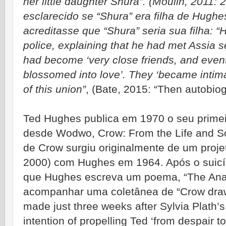
her little daughter Shura”. (Moulin, 2011:
esclarecido se “Shura” era filha de Hug
acreditasse que “Shura” seria sua filha: “
police, explaining that he had met Assia 
had become ‘very close friends, and event
blossomed into love’. They ‘became intima
of this union”
, (Bate, 2015: “Then autobiog
Ted Hughes publica em 1970 o seu primei
desde Wodwo, Crow: From the Life and So
de Crow surgiu originalmente de um proje
2000) com Hughes em 1964. Após o suicíd
que Hughes escreva um poema, “The Ana
acompanhar uma coletânea de “Crow drawi
made just three weeks after Sylvia Plath’s 
intention of propelling Ted ‘from despair to