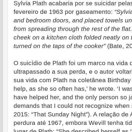
Sylvia Plath acabaria por se suicidar pel
fevereiro de 1963 por gaseamento:
“Sylvi
and bedroom doors, and placed towels und
from spreading through the rest of the fla
cheek on a kitchen cloth folded neatly on 
turned on the taps of the cooker”
(Bate, 20
O suicídio de Plath foi um marco na vida 
ultrapassado a sua perda, e o autor voltar
sua vida com Plath na coletânea Birthday
help, as she so often has,’ he wrote. ‘I w
have helped her, and the only person so j
demands that I could not recognize when s
2015: “That Sunday Night”). A relação de
perdura até 1967, embora Wevill tenha ti
lugar de Plath: “She described herself as 