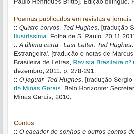
Paulo Henriques Britto]. Edição bilíngüe. 
Poemas publicados em revistas e jornais
::
Quatro corvos. Ted Hughes
.
[tradução S
Ilustríssima
. Folha de S. Paulo. 20.11.201
::
A última carta | Last Letter.
Ted Hughes
Estrangeira'. [tradução e notas de Marcu
Brasileira de Letras,
Revista Brasileira nº
dezembro, 2011. p. 278-291.
::
O jaguar. Ted Hughes
. [tradução Sergio
de Minas Gerais
. Belo Horizonte: Secreta
Minas Gerais, 2010.
Contos
::
O caçador de sonhos e outros contos d