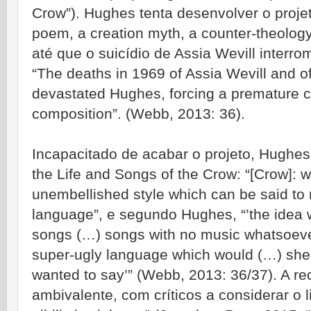
Crow”). Hughes tenta desenvolver o proje
poem, a creation myth, a counter-theology
até que o suicídio de Assia Wevill inter
“The deaths in 1969 of Assia Wevill and of
devastated Hughes, forcing a premature co
composition”. (Webb, 2013: 36).
Incapacitado de acabar o projeto, Hughe
the Life and Songs of the Crow: “[Crow]: 
unembellished style which can be said to r
language”, e segundo Hughes, “’the idea wa
songs (…) songs with no music whatsoever
super-ugly language which would (…) shed
wanted to say’” (Webb, 2013: 36/37). A re
ambivalente, com críticos a considerar o l