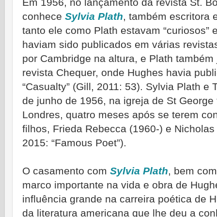
Em 1956, no lançamento da revista St. Bo
conhece
Sylvia Plath
, também escritora 
tanto ele como Plath estavam “curiosos”
haviam sido publicados em várias revistas
por Cambridge na altura, e Plath também j
revista Chequer, onde Hughes havia publ
“Casualty” (Gill, 2011: 53). Sylvia Plath 
de junho de 1956, na igreja de St George
Londres, quatro meses após se terem con
filhos, Frieda Rebecca (1960-) e Nicholas
2015: “Famous Poet”).
O casamento com
Sylvia Plath
, bem com 
marco importante na vida e obra de Hughe
influência grande na carreira poética de 
da literatura americana que lhe deu a con