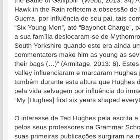
the Battle of Gallipolli” (Webb, 2013: 34)
Hawk in the Rain refletem a obsessão d
Guerra, por influência de seu pai, tais com
“Six Young Men”, até “Bayonet Charge”, 
a sua família deslocaram-se de Mythom
South Yorkshire quando este era ainda uma
commentators make him as young as sev
their bags (…)” (Armitage, 2013: 6). Este
Valley influenciaram e marcaram Hughes p
também durante esta altura que Hughes d
pela vida selvagem por influência do irm
“My [Hughes] first six years shaped every
O interesse de Ted Hughes pela escrita e 
pelos seus professores na Grammar Sch
suas primeiras publicações surgiram na r