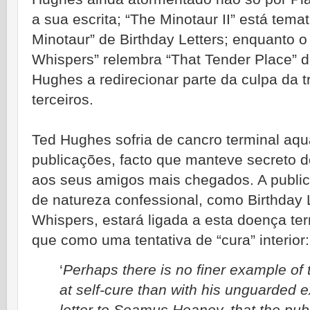
a sua escrita; “The Minotaur II” está tema
Minotaur” de Birthday Letters; enquanto o
Whispers” relembra “That Tender Place” d
Hughes a redirecionar parte da culpa da t
terceiros.
Ted Hughes sofria de cancro terminal aq
publicações, facto que manteve secreto 
aos seus amigos mais chegados. A public
de natureza confessional, como Birthday 
Whispers, estará ligada a esta doença ter
que como uma tentativa de “cura” interior:
‘
Perhaps there is no finer example of t
at self-cure than with his unguarded ex
letter to Seamus Heaney, that the publ