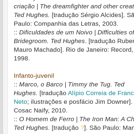
criação | The dreamfighter and other creat
Ted Hughes.
[tradução Sérgio Alcides]. S
Paulo: Companhia das Letras, 2003.
::
Dificuldades de um Noivo | Difficulties o
Bridegroom. Ted Hughes
. [tradução Rub
Mauro Machado]. Rio de Janeiro: Record,
1998.
Infanto-juvenil
::
Marco, o Barco | Timmy the Tug. Ted
Hughes.
[tradução
Alípio Correia de Fran
Neto
; ilustrações e posfácio Jim Downer].
Cosac Naify, 2010.
::
O Homem de Ferro | The Iron Man: A Chil
Ted Hughes
. [tradução
?
]. São Paulo: Mar