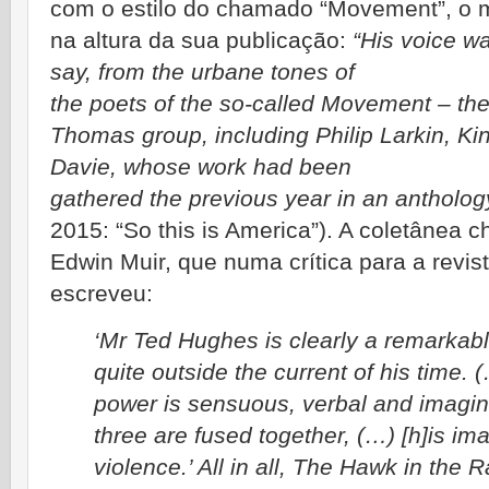
com o estilo do chamado “Movement”, o 
na altura da sua publicação:
“His voice wa
say, from the urbane tones of
the poets of the so-called Movement – the
Thomas group, including Philip Larkin, K
Davie, whose work had been
gathered the previous year in an antholo
2015: “So this is America”). A coletânea
Edwin Muir, que numa crítica para a revi
escreveu:
‘Mr Ted Hughes is clearly a remarkab
quite outside the current of his time. 
power is sensuous, verbal and imagina
three are fused together, (…) [h]is i
violence.’ All in all, The Hawk in the 