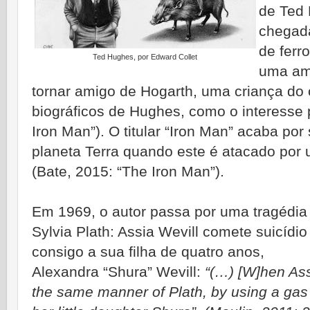
de
Ted 
chegada
de ferr
Ted Hughes, por Edward Collet
uma ame
tornar amigo de Hogarth, uma criança do
biográficos de Hughes, como o interesse 
Iron Man”). O titular “Iron Man” acaba por
planeta Terra quando este é atacado por 
(Bate, 2015: “The Iron Man”).
Em 1969, o autor passa por uma tragédia
Sylvia Plath: Assia Wevill comete suicídi
consigo a sua filha de quatro anos,
Alexandra “Shura” Wevill:
“(…) [W]hen Ass
the same manner of Plath, by using a gas o